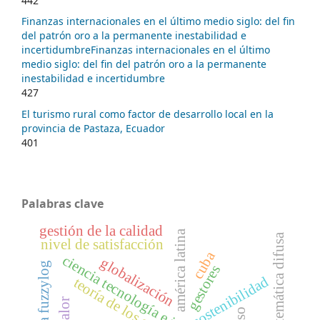
442
Finanzas internacionales en el último medio siglo: del fin
del patrón oro a la permanente inestabilidad e
incertidumbreFinanzas internacionales en el último
medio siglo: del fin del patrón oro a la permanente
inestabilidad e incertidumbre
427
El turismo rural como factor de desarrollo local en la
provincia de Pastaza, Ecuador
401
Palabras clave
gestión de la calidad
américa latina
matemática difusa
nivel de satisfacción
cuba
ciencia tecnología e innovación
globalización
programa fuzzylog
gestores
sostenibilidad