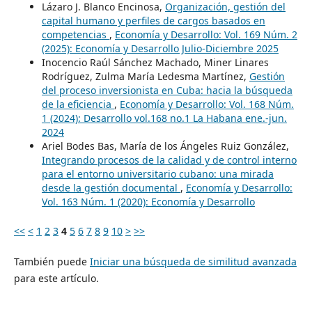
Lázaro J. Blanco Encinosa,
Organización, gestión del
capital humano y perfiles de cargos basados en
competencias
,
Economía y Desarrollo: Vol. 169 Núm. 2
(2025): Economía y Desarrollo Julio-Diciembre 2025
Inocencio Raúl Sánchez Machado, Miner Linares
Rodríguez, Zulma María Ledesma Martínez,
Gestión
del proceso inversionista en Cuba: hacia la búsqueda
de la eficiencia
,
Economía y Desarrollo: Vol. 168 Núm.
1 (2024): Desarrollo vol.168 no.1 La Habana ene.-jun.
2024
Ariel Bodes Bas, María de los Ángeles Ruiz González,
Integrando procesos de la calidad y de control interno
para el entorno universitario cubano: una mirada
desde la gestión documental
,
Economía y Desarrollo:
Vol. 163 Núm. 1 (2020): Economía y Desarrollo
<<
<
1
2
3
4
5
6
7
8
9
10
>
>>
También puede
Iniciar una búsqueda de similitud avanzada
para este artículo.