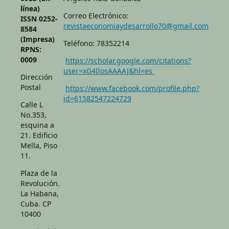
línea)
Correo Electrónico:
ISSN 0252-
revistaeconomiaydesarrollo70@gmail.com
8584
(Impresa)
Teléfono: 78352214
RPNS:
0009
https://scholar.google.com/citations?
user=xG4IlosAAAAJ&hl=es
Dirección
Postal
https://www.facebook.com/profile.php?
id=61582547224729
Calle L
No.353,
esquina a
21. Edificio
Mella, Piso
11.
Plaza de la
Revolución.
La Habana,
Cuba. CP
10400