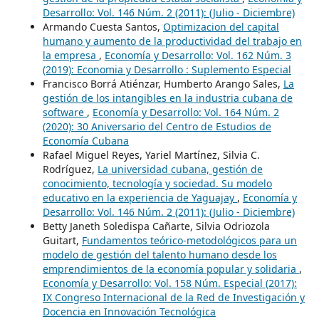
Desarrollo: Vol. 146 Núm. 2 (2011): (Julio - Diciembre)
Armando Cuesta Santos,
Optimizacion del capital
humano y aumento de la productividad del trabajo en
la empresa
,
Economía y Desarrollo: Vol. 162 Núm. 3
(2019): Economia y Desarrollo : Suplemento Especial
Francisco Borrá Atiénzar, Humberto Arango Sales,
La
gestión de los intangibles en la industria cubana de
software
,
Economía y Desarrollo: Vol. 164 Núm. 2
(2020): 30 Aniversario del Centro de Estudios de
Economía Cubana
Rafael Miguel Reyes, Yariel Martínez, Silvia C.
Rodríguez,
La universidad cubana, gestión de
conocimiento, tecnología y sociedad. Su modelo
educativo en la experiencia de Yaguajay
,
Economía y
Desarrollo: Vol. 146 Núm. 2 (2011): (Julio - Diciembre)
Betty Janeth Soledispa Cañarte, Silvia Odriozola
Guitart,
Fundamentos teórico-metodológicos para un
modelo de gestión del talento humano desde los
emprendimientos de la economía popular y solidaria
,
Economía y Desarrollo: Vol. 158 Núm. Especial (2017):
IX Congreso Internacional de la Red de Investigación y
Docencia en Innovación Tecnológica