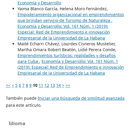
Economía y Desarrollo
Yaima Blanco García, Helena Moro Fernández,
Empoderamiento organizacional en emprendimientos
que brindan servicio de Turismo de Naturaleza
,
Economía y Desarrollo: Vol. 161 Núm. 1 (2019):
Especial: Red de Emprendimiento e innovación
Empresarial de la Universidad de La Habana
Maité Echarri Chávez, Lourdes Cisneros Mustelier,
Martha Omara Robert Beatón, Lidié Perera Conde,
Emprendimientos turísticos: realidades y desafíos
para Cuba
,
Economía y Desarrollo: Vol. 161 Núm. 1
(2019): Especial: Red de Emprendimiento e innovación
Empresarial de la Universidad de La Habana
<<
<
5
6
7
8
9
10
11
12
13
14
>
>>
También puede
Iniciar una búsqueda de similitud avanzada
para este artículo.
Idioma