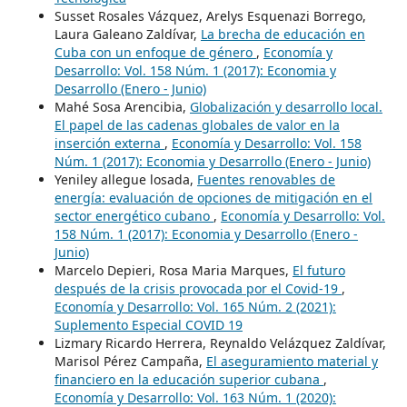
Susset Rosales Vázquez, Arelys Esquenazi Borrego,
Laura Galeano Zaldívar,
La brecha de educación en
Cuba con un enfoque de género
,
Economía y
Desarrollo: Vol. 158 Núm. 1 (2017): Economia y
Desarrollo (Enero - Junio)
Mahé Sosa Arencibia,
Globalización y desarrollo local.
El papel de las cadenas globales de valor en la
inserción externa
,
Economía y Desarrollo: Vol. 158
Núm. 1 (2017): Economia y Desarrollo (Enero - Junio)
Yeniley allegue losada,
Fuentes renovables de
energía: evaluación de opciones de mitigación en el
sector energético cubano
,
Economía y Desarrollo: Vol.
158 Núm. 1 (2017): Economia y Desarrollo (Enero -
Junio)
Marcelo Depieri, Rosa Maria Marques,
El futuro
después de la crisis provocada por el Covid-19
,
Economía y Desarrollo: Vol. 165 Núm. 2 (2021):
Suplemento Especial COVID 19
Lizmary Ricardo Herrera, Reynaldo Velázquez Zaldívar,
Marisol Pérez Campaña,
El aseguramiento material y
financiero en la educación superior cubana
,
Economía y Desarrollo: Vol. 163 Núm. 1 (2020):