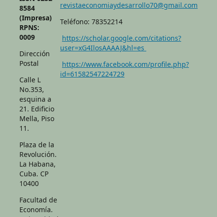
revistaeconomiaydesarrollo70@gmail.com
8584
(Impresa)
Teléfono: 78352214
RPNS:
0009
https://scholar.google.com/citations?
user=xG4IlosAAAAJ&hl=es
Dirección
Postal
https://www.facebook.com/profile.php?
id=61582547224729
Calle L
No.353,
esquina a
21. Edificio
Mella, Piso
11.
Plaza de la
Revolución.
La Habana,
Cuba. CP
10400
Facultad de
Economía.