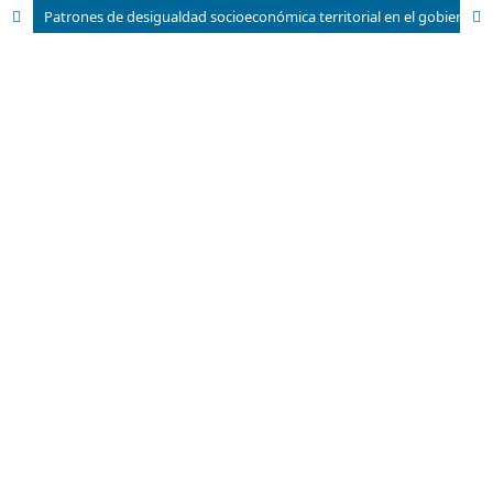
Patrones de desigualdad socioeconómica territorial en el gobierno autónomo descentralizado Los Ríos