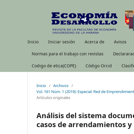
Inicio
Iniciar sesión
Acerca de
Avisos
Normas para el trabajo con revistas
Declararac
Codigo de etica(COPE)
Código Orcid
Clasif
Inicio
/
Archivos
/
Vol. 161 Núm. 1 (2019): Especial: Red de Emprendimien
Artículos originales
Análisis del sistema docume
casos de arrendamientos y 