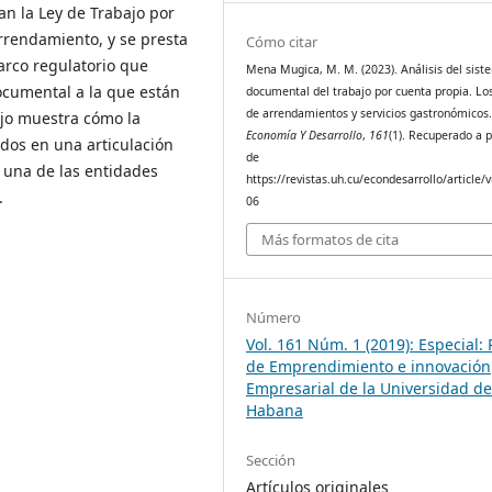
an la Ley de Trabajo por
Arrendamiento, y se presta
Cómo citar
arco regulatorio que
Mena Mugica, M. M. (2023). Análisis del sist
ocumental a la que están
documental del trabajo por cuenta propia. Lo
de arrendamientos y servicios gastronómicos
ajo muestra cómo la
Economía Y Desarrollo
,
161
(1). Recuperado a p
dos en una articulación
de
 una de las entidades
https://revistas.uh.cu/econdesarrollo/article/
.
06
Más formatos de cita
Número
Vol. 161 Núm. 1 (2019): Especial:
de Emprendimiento e innovación
Empresarial de la Universidad de
Habana
Sección
Artículos originales