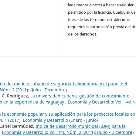
legalmente a otros a hacer cualquier 
permitido por la licencia. Cualquier u
fuera de los términos establecidos
requerirá la autorización previa del tit
de los derechos.
ión del modelo cubano de seguridad alimentaria y el papel del
Núm. 2 (2011): (Julio - Diciembre)
ia C. Rodríguez,
La universidad cubana, gestión de conocimiento,
o en la experiencia de Yaguajay
,
Economía y Desarrollo: Vol. 146 
 la economía popular y su aplicación para los proyectos locales en
. 1 (2017): Economia y Desarrollo (Enero - Junio)
z-Canel Bermúdez,
Índice de desarrollo municipal (IDM) para la
,
Economía y Desarrollo: Vol. 146 Núm. 2 (2011): (Julio - Diciembre)