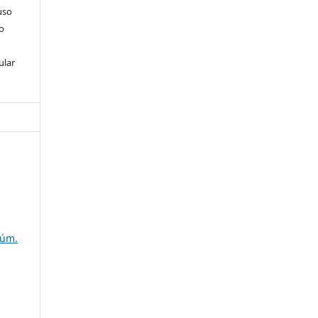
uso
so
ular
Núm.