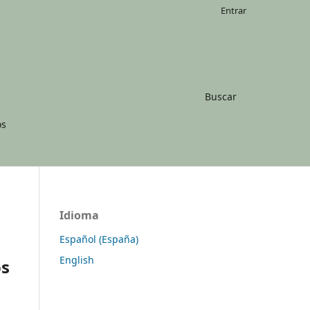
Entrar
Buscar
os
Idioma
Español (España)
English
os