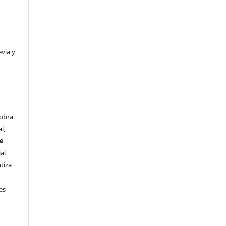
evia y
 obra
l,
se
al
ntiza
s
es