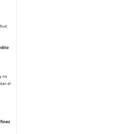
buir,
édito
a
 y no
ldan el
n
fines