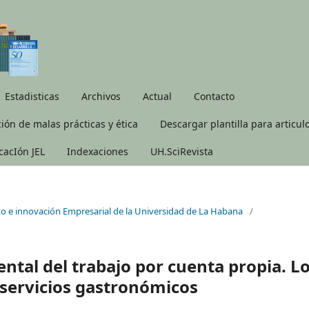
Estadisticas
Archivos
Actual
Contacto
ión de malas prácticas y ética
Descargar plantilla para articul
icacIón JEL
Indexaciones
UH.SciRevista
to e innovación Empresarial de la Universidad de La Habana
/
ntal del trabajo por cuenta propia. L
servicios gastronómicos