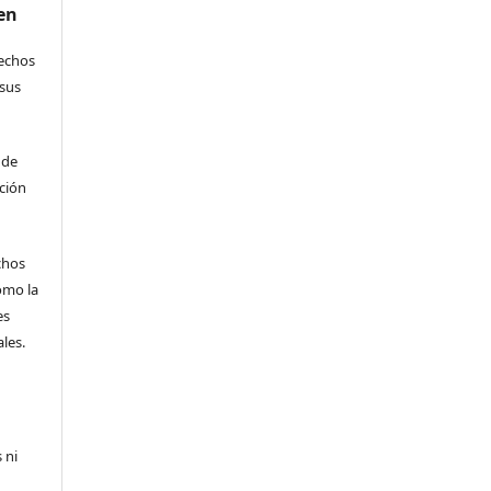
en
rechos
 sus
 de
ción
echos
omo la
es
les.
 ni