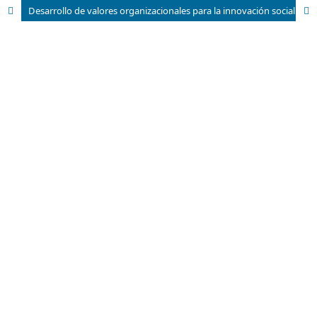
Desarrollo de valores organizacionales para la innovación social. Una mirada desde el emprendimiento en el contexto cubano actual