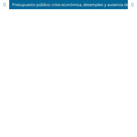
Presupuesto público: crisis económica, desempleo y ausencia de federalismo fiscal en México