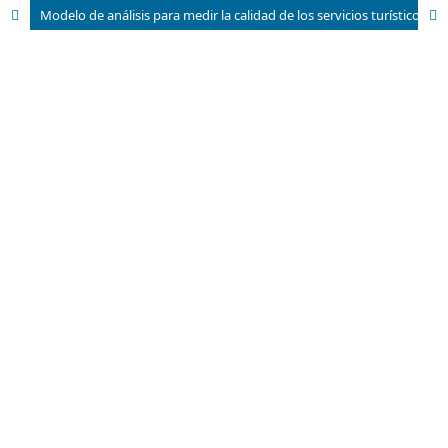
Modelo de análisis para medir la calidad de los servicios turísticos en el territorio. El caso del corredor del santa bárbara en ecuador.