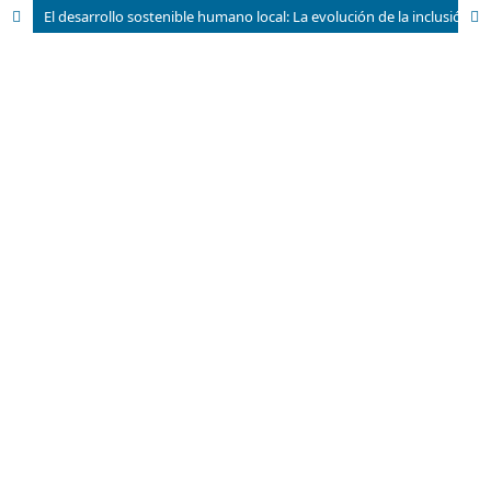
El desarrollo sostenible humano local: La evolución de la inclusión del territorio en las teorías del desarrollo