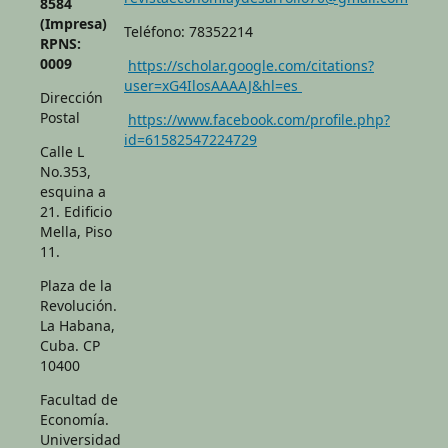
8584
(Impresa)
Teléfono: 78352214
RPNS:
0009
https://scholar.google.com/citations?
user=xG4IlosAAAAJ&hl=es
Dirección
Postal
https://www.facebook.com/profile.php?
id=61582547224729
Calle L
No.353,
esquina a
21. Edificio
Mella, Piso
11.
Plaza de la
Revolución.
La Habana,
Cuba. CP
10400
Facultad de
Economía.
Universidad