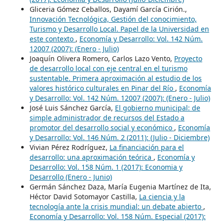
Gliceria Gómez Ceballos, Dayamí García Cirión.,
Innovación Tecnológica, Gestión del conocimiento,
Turismo y Desarrollo Local. Papel de la Universidad en
este contexto
,
Economía y Desarrollo: Vol. 142 Núm.
12007 (2007): (Enero - Julio)
Joaquín Olivera Romero, Carlos Lazo Vento,
Proyecto
de desarrollo local con eje central en el turismo
sustentable. Primera aproximación al estudio de los
valores histórico culturales en Pinar del Río
,
Economía
y Desarrollo: Vol. 142 Núm. 12007 (2007): (Enero - Julio)
José Luis Sánchez García,
El gobierno municipal: de
simple administrador de recursos del Estado a
promotor del desarrollo social y económico
,
Economía
y Desarrollo: Vol. 146 Núm. 2 (2011): (Julio - Diciembre)
Vivian Pérez Rodríguez,
La financiación para el
desarrollo: una aproximación teórica
,
Economía y
Desarrollo: Vol. 158 Núm. 1 (2017): Economia y
Desarrollo (Enero - Junio)
Germán Sánchez Daza, María Eugenia Martínez de Ita,
Héctor David Sotomayor Castilla,
La ciencia y la
tecnología ante la crisis mundial: un debate abierto
,
Economía y Desarrollo: Vol. 158 Núm. Especial (2017):