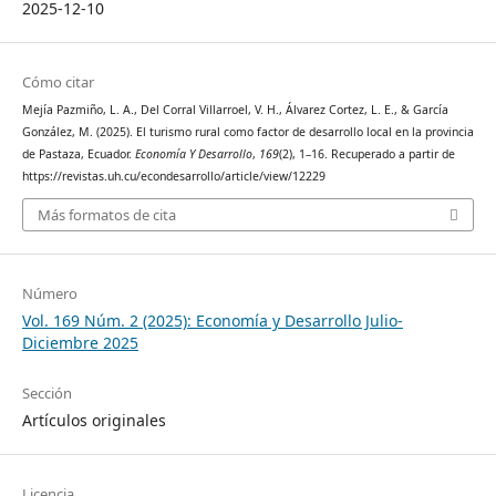
2025-12-10
Cómo citar
Mejía Pazmiño, L. A., Del Corral Villarroel, V. H., Álvarez Cortez, L. E., & García
González, M. (2025). El turismo rural como factor de desarrollo local en la provincia
de Pastaza, Ecuador.
Economía Y Desarrollo
,
169
(2), 1–16. Recuperado a partir de
https://revistas.uh.cu/econdesarrollo/article/view/12229
Más formatos de cita
Número
Vol. 169 Núm. 2 (2025): Economía y Desarrollo Julio-
Diciembre 2025
Sección
Artículos originales
Licencia