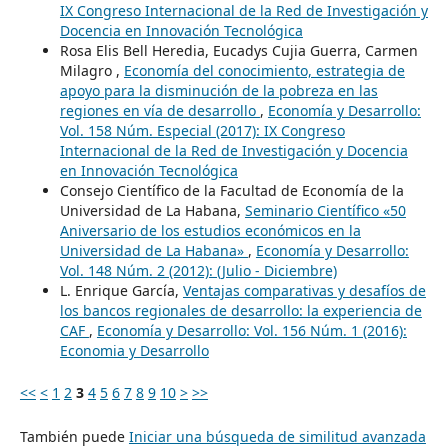
IX Congreso Internacional de la Red de Investigación y
Docencia en Innovación Tecnológica
Rosa Elis Bell Heredia, Eucadys Cujia Guerra, Carmen
Milagro ,
Economía del conocimiento, estrategia de
apoyo para la disminución de la pobreza en las
regiones en vía de desarrollo
,
Economía y Desarrollo:
Vol. 158 Núm. Especial (2017): IX Congreso
Internacional de la Red de Investigación y Docencia
en Innovación Tecnológica
Consejo Científico de la Facultad de Economía de la
Universidad de La Habana,
Seminario Científico «50
Aniversario de los estudios económicos en la
Universidad de La Habana»
,
Economía y Desarrollo:
Vol. 148 Núm. 2 (2012): (Julio - Diciembre)
L. Enrique García,
Ventajas comparativas y desafíos de
los bancos regionales de desarrollo: la experiencia de
CAF
,
Economía y Desarrollo: Vol. 156 Núm. 1 (2016):
Economia y Desarrollo
<<
<
1
2
3
4
5
6
7
8
9
10
>
>>
También puede
Iniciar una búsqueda de similitud avanzada