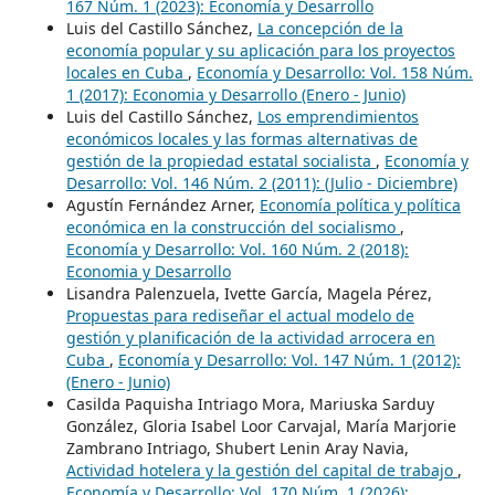
167 Núm. 1 (2023): Economía y Desarrollo
Luis del Castillo Sánchez,
La concepción de la
economía popular y su aplicación para los proyectos
locales en Cuba
,
Economía y Desarrollo: Vol. 158 Núm.
1 (2017): Economia y Desarrollo (Enero - Junio)
Luis del Castillo Sánchez,
Los emprendimientos
económicos locales y las formas alternativas de
gestión de la propiedad estatal socialista
,
Economía y
Desarrollo: Vol. 146 Núm. 2 (2011): (Julio - Diciembre)
Agustín Fernández Arner,
Economía política y política
económica en la construcción del socialismo
,
Economía y Desarrollo: Vol. 160 Núm. 2 (2018):
Economia y Desarrollo
Lisandra Palenzuela, Ivette García, Magela Pérez,
Propuestas para rediseñar el actual modelo de
gestión y planificación de la actividad arrocera en
Cuba
,
Economía y Desarrollo: Vol. 147 Núm. 1 (2012):
(Enero - Junio)
Casilda Paquisha Intriago Mora, Mariuska Sarduy
González, Gloria Isabel Loor Carvajal, María Marjorie
Zambrano Intriago, Shubert Lenin Aray Navia,
Actividad hotelera y la gestión del capital de trabajo
,
Economía y Desarrollo: Vol. 170 Núm. 1 (2026):