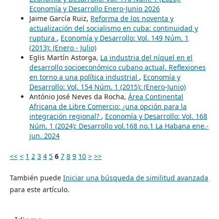
Economía y Desarrollo Enero-Junio 2026
Jaime García Ruiz,
Reforma de los noventa y
actualización del socialismo en cuba: continuidad y
ruptura
,
Economía y Desarrollo: Vol. 149 Núm. 1
(2013): (Enero - Julio)
Eglis Martín Astorga,
La industria del níquel en el
desarrollo socioeconómico cubano actual. Reflexiones
en torno a una política industrial
,
Economía y
Desarrollo: Vol. 154 Núm. 1 (2015): (Enero-Junio)
António José Neves da Rocha,
Área Continental
Africana de Libre Comercio: ¿una opción para la
integración regional?
,
Economía y Desarrollo: Vol. 168
Núm. 1 (2024): Desarrollo vol.168 no.1 La Habana ene.-
jun. 2024
<<
<
1
2
3
4
5
6
7
8
9
10
>
>>
También puede
Iniciar una búsqueda de similitud avanzada
para este artículo.