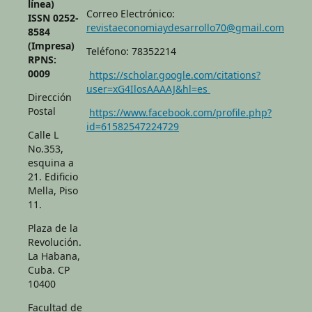
línea)
Correo Electrónico:
ISSN 0252-
revistaeconomiaydesarrollo70@gmail.com
8584
(Impresa)
Teléfono: 78352214
RPNS:
0009
https://scholar.google.com/citations?
user=xG4IlosAAAAJ&hl=es
Dirección
Postal
https://www.facebook.com/profile.php?
id=61582547224729
Calle L
No.353,
esquina a
21. Edificio
Mella, Piso
11.
Plaza de la
Revolución.
La Habana,
Cuba. CP
10400
Facultad de