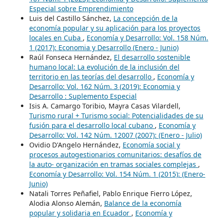
Especial sobre Emprendimiento
Luis del Castillo Sánchez,
La concepción de la
economía popular y su aplicación para los proyectos
locales en Cuba
,
Economía y Desarrollo: Vol. 158 Núm.
1 (2017): Economia y Desarrollo (Enero - Junio)
Raúl Fonseca Hernández,
El desarrollo sostenible
humano local: La evolución de la inclusión del
territorio en las teorías del desarrollo
,
Economía y
Desarrollo: Vol. 162 Núm. 3 (2019): Economia y
Desarrollo : Suplemento Especial
Isis A. Camargo Toribio, Mayra Casas Vilardell,
Turismo rural + Turismo social: Potencialidades de su
fusión para el desarrollo local cubano
,
Economía y
Desarrollo: Vol. 142 Núm. 12007 (2007): (Enero - Julio)
Ovidio D'Angelo Hernández,
Economía social y
procesos autogestionarios comunitarios: desafíos de
la auto- organización en tramas sociales complejas
,
Economía y Desarrollo: Vol. 154 Núm. 1 (2015): (Enero-
Junio)
Natali Torres Peñafiel, Pablo Enrique Fierro López,
Alodia Alonso Alemán,
Balance de la economía
popular y solidaria en Ecuador
,
Economía y