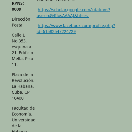
RPNS:
0009
https://scholar.google.com/citations?
user=xG4IlosAAAAJ&hl=es
Dirección
Postal
https://www.facebook.com/profile.php?
id=61582547224729
Calle L
No.353,
esquina a
21. Edificio
Mella, Piso
11.
Plaza de la
Revolución.
La Habana,
Cuba. CP
10400
Facultad de
Economía.
Universidad
de la
Habana