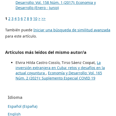
Desarrollo: Vol. 158 Núm. 1 (2017): Economia y
Desarrollo (Enero - Junio)
1
2
3
4
5
6
7
8
9
10
>
>>
También puede
Iniciar una búsqueda de similitud avanzada
para este artículo.
Artículos más leídos del mismo autor/a
Elvira Hilda Castro Cossío, Tirso Sáenz Coopat,
La
inversión extranjera en Cuba: retos y desafíos en la
actual coyuntura
,
Economía y Desarrollo: Vol. 165
Núm. 2 (2021): Suplemento Especial COVID 19
Idioma
Español (España)
English