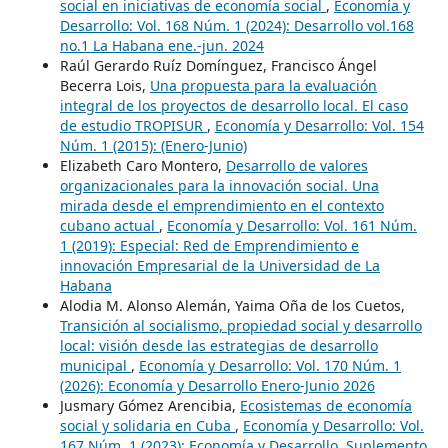
social en iniciativas de economía social
,
Economía y
Desarrollo: Vol. 168 Núm. 1 (2024): Desarrollo vol.168
no.1 La Habana ene.-jun. 2024
Raúl Gerardo Ruíz Domínguez, Francisco Ángel
Becerra Lois,
Una propuesta para la evaluación
integral de los proyectos de desarrollo local. El caso
de estudio TROPISUR
,
Economía y Desarrollo: Vol. 154
Núm. 1 (2015): (Enero-Junio)
Elizabeth Caro Montero,
Desarrollo de valores
organizacionales para la innovación social. Una
mirada desde el emprendimiento en el contexto
cubano actual
,
Economía y Desarrollo: Vol. 161 Núm.
1 (2019): Especial: Red de Emprendimiento e
innovación Empresarial de la Universidad de La
Habana
Alodia M. Alonso Alemán, Yaima Oña de los Cuetos,
Transición al socialismo, propiedad social y desarrollo
local: visión desde las estrategias de desarrollo
municipal
,
Economía y Desarrollo: Vol. 170 Núm. 1
(2026): Economía y Desarrollo Enero-Junio 2026
Jusmary Gómez Arencibia,
Ecosistemas de economía
social y solidaria en Cuba
,
Economía y Desarrollo: Vol.
167 Núm. 1 (2023): Economía y Desarrollo. Suplemento