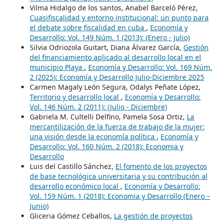
Vilma Hidalgo de los santos, Anabel Barceló Pérez,
Cuasifiscalidad y entorno institucional: un punto para
el debate sobre fiscalidad en cuba
,
Economía y
Desarrollo: Vol. 149 Núm. 1 (2013): (Enero - Julio)
Silvia Odriozola Guitart, Diana Álvarez García,
Gestión
del financiamiento aplicado al desarrollo local en el
municipio Playa
,
Economía y Desarrollo: Vol. 169 Núm.
2 (2025): Economía y Desarrollo Julio-Diciembre 2025
Carmen Magaly León Segura, Odalys Peñate López,
Territorio y desarrollo local
,
Economía y Desarrollo:
Vol. 146 Núm. 2 (2011): (Julio - Diciembre)
Gabriela M. Cultelli Delfino, Pamela Sosa Ortiz,
La
mercantilización de la fuerza de trabajo de la mujer:
una visión desde la economía política
,
Economía y
Desarrollo: Vol. 160 Núm. 2 (2018): Economia y
Desarrollo
Luis del Castillo Sánchez,
El fomento de los proyectos
de base tecnológica universitaria y su contribución al
desarrollo económico local
,
Economía y Desarrollo:
Vol. 159 Núm. 1 (2018): Economia y Desarrollo (Enero –
Junio)
Gliceria Gómez Ceballos,
La gestión de proyectos