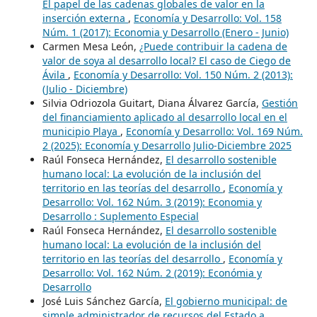
El papel de las cadenas globales de valor en la
inserción externa
,
Economía y Desarrollo: Vol. 158
Núm. 1 (2017): Economia y Desarrollo (Enero - Junio)
Carmen Mesa León,
¿Puede contribuir la cadena de
valor de soya al desarrollo local? El caso de Ciego de
Ávila
,
Economía y Desarrollo: Vol. 150 Núm. 2 (2013):
(Julio - Diciembre)
Silvia Odriozola Guitart, Diana Álvarez García,
Gestión
del financiamiento aplicado al desarrollo local en el
municipio Playa
,
Economía y Desarrollo: Vol. 169 Núm.
2 (2025): Economía y Desarrollo Julio-Diciembre 2025
Raúl Fonseca Hernández,
El desarrollo sostenible
humano local: La evolución de la inclusión del
territorio en las teorías del desarrollo
,
Economía y
Desarrollo: Vol. 162 Núm. 3 (2019): Economia y
Desarrollo : Suplemento Especial
Raúl Fonseca Hernández,
El desarrollo sostenible
humano local: La evolución de la inclusión del
territorio en las teorías del desarrollo
,
Economía y
Desarrollo: Vol. 162 Núm. 2 (2019): Económia y
Desarrollo
José Luis Sánchez García,
El gobierno municipal: de
simple administrador de recursos del Estado a