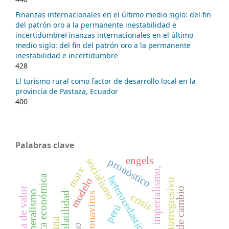
Finanzas internacionales en el último medio siglo: del fin
del patrón oro a la permanente inestabilidad e
incertidumbreFinanzas internacionales en el último
medio siglo: del fin del patrón oro a la permanente
inestabilidad e incertidumbre
428
El turismo rural como factor de desarrollo local en la
provincia de Pastaza, Ecuador
400
Palabras clave
engels
socialismo
pronóstico
marx
imperialismo,
política económica
heterocedasticidad
modelo
modelos autorregresivo
tipo de cambio
neoliberalismo
volatilidad
coronavirus
crisis
perú