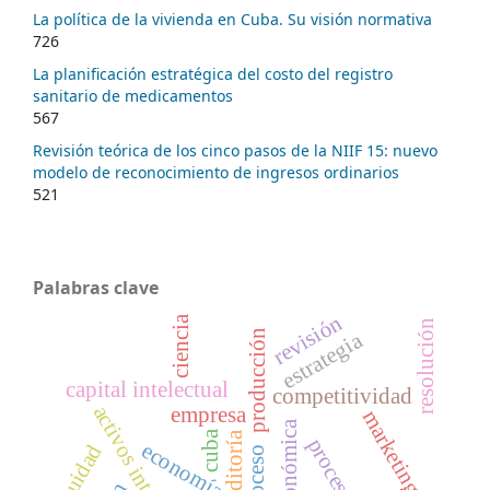
La política de la vivienda en Cuba. Su visión normativa
726
La planificación estratégica del costo del registro
sanitario de medicamentos
567
Revisión teórica de los cinco pasos de la NIIF 15: nuevo
modelo de reconocimiento de ingresos ordinarios
521
Palabras clave
revisión
ciencia
resolución
producción
estrategia
capital intelectual
competitividad
activos intangibles
empresa
marketing
cuba
auditoría
procesos
economía
equidad
proceso