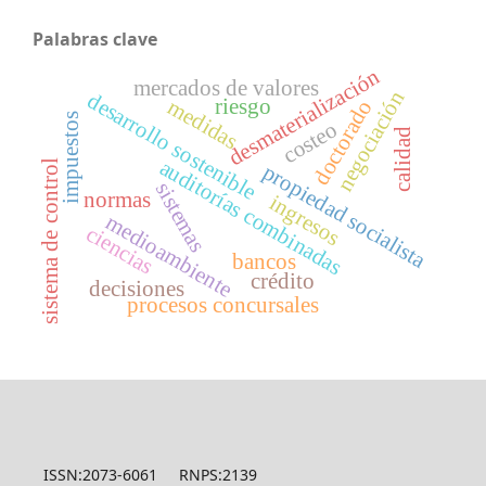
Palabras clave
desmaterialización
mercados de valores
negociación
desarrollo sostenible
riesgo
medidas
doctorado
impuestos
costeo
calidad
auditorías combinadas
sistema de control
propiedad socialista
sistemas
normas
ingresos
medioambiente
ciencias
bancos
crédito
decisiones
procesos concursales
ISSN:2073-6061 RNPS:2139