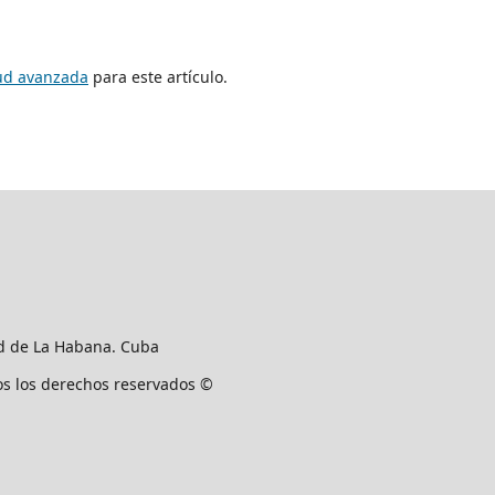
tud avanzada
para este artículo.
ad de La Habana. Cuba
os los derechos reservados ©