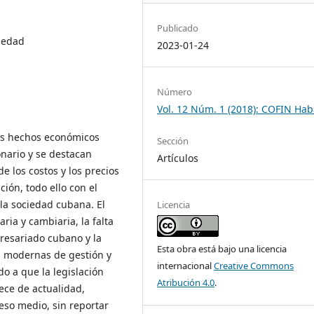
Publicado
ciedad
2023-01-24
Número
Vol. 12 Núm. 1 (2018): COFIN Ha
los hechos económicos
Sección
nario y se destacan
Artículos
e los costos y los precios
ión, todo ello con el
 la sociedad cubana. El
Licencia
ria y cambiaria, la falta
presariado cubano y la
Esta obra está bajo una licencia
s modernas de gestión y
internacional
Creative Commons
 a que la legislación
Atribución 4.0
.
ece de actualidad,
eso medio, sin reportar