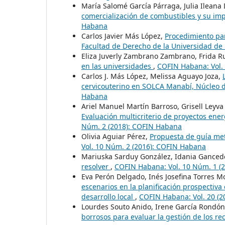
María Salomé García Párraga, Julia Ileana
comercialización de combustibles y su im
Habana
Carlos Javier Más López,
Procedimiento para
Facultad de Derecho de la Universidad d
Eliza Juverly Zambrano Zambrano, Frida 
en las universidades
,
COFIN Habana: Vol.
Carlos J. Más López, Melissa Aguayo Joza,
cervicouterino en SOLCA Manabí, Núcleo d
Habana
Ariel Manuel Martín Barroso, Grisell Leyv
Evaluación multicriterio de proyectos ene
Núm. 2 (2018): COFIN Habana
Olivia Aguiar Pérez,
Propuesta de guía me
Vol. 10 Núm. 2 (2016): COFIN Habana
Mariuska Sarduy González, Idania Ganced
resolver
,
COFIN Habana: Vol. 10 Núm. 1 (
Eva Perón Delgado, Inés Josefina Torres M
escenarios en la planificación prospectiva
desarrollo local
,
COFIN Habana: Vol. 20 (2
Lourdes Souto Anido, Irene García Rondó
borrosos para evaluar la gestión de los 