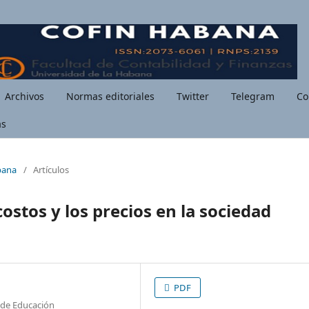
Archivos
Normas editoriales
Twitter
Telegram
Co
as
bana
/
Artículos
costos y los precios en la sociedad
PDF
o de Educación