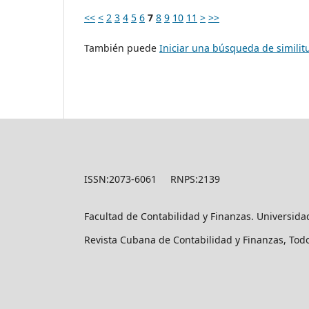
<<
<
2
3
4
5
6
7
8
9
10
11
>
>>
También puede
Iniciar una búsqueda de simili
ISSN:2073-6061 RNPS:2139
Facultad de Contabilidad y Finanzas. Universid
Revista Cubana de Contabilidad y Finanzas, Tod