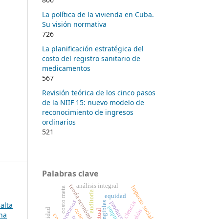
La política de la vivienda en Cuba.
Su visión normativa
726
La planificación estratégica del
costo del registro sanitario de
medicamentos
567
Revisión teórica de los cinco pasos
de la NIIF 15: nuevo modelo de
reconocimiento de ingresos
ordinarios
521
Palabras clave
análisis integral
teoría económica
impacto social
costo meta
auditoría
equidad
procesos
producción
ciencia
alta
empresa
revisión
na