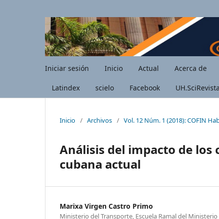
Iniciar sesión
Inicio
Actual
Acerca de
Latindex
scielo
Facebook
UH.SciRevist
Inicio
/
Archivos
/
Vol. 12 Núm. 1 (2018): COFIN Ha
Análisis del impacto de los 
cubana actual
Marixa Virgen Castro Primo
Ministerio del Transporte, Escuela Ramal del Ministeri