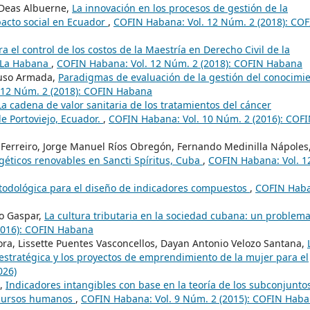
 Deas Albuerne,
La innovación en los procesos de gestión de la
pacto social en Ecuador
,
COFIN Habana: Vol. 12 Núm. 2 (2018): CO
 el control de los costos de la Maestría en Derecho Civil de la
e La Habana
,
COFIN Habana: Vol. 12 Núm. 2 (2018): COFIN Habana
Ruso Armada,
Paradigmas de evaluación de la gestión del conocimi
 12 Núm. 2 (2018): COFIN Habana
La cadena de valor sanitaria de los tratamientos del cáncer
e Portoviejo, Ecuador.
,
COFIN Habana: Vol. 10 Núm. 2 (2016): COF
a Ferreiro, Jorge Manuel Ríos Obregón, Fernando Medinilla Nápoles
rgéticos renovables en Sancti Spíritus, Cuba
,
COFIN Habana: Vol. 1
todológica para el diseño de indicadores compuestos
,
COFIN Hab
o Gaspar,
La cultura tributaria en la sociedad cubana: un problema
2016): COFIN Habana
ora, Lissette Puentes Vasconcellos, Dayan Antonio Velozo Santana,
 estratégica y los proyectos de emprendimiento de la mujer para el
026)
n,
Indicadores intangibles con base en la teoría de los subconjunto
recursos humanos
,
COFIN Habana: Vol. 9 Núm. 2 (2015): COFIN Hab