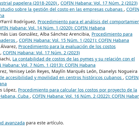
strial papelera (2018-2020)
,
COFIN Habana: Vol. 17 Núm. 2 (2023)
Estudio sobre la gestión del costo en las empresas cubanas
,
COFI
na
’Farril Rodríguez,
Procedimiento para el análisis del comportamie
FIN Habana: Vol. 14 Núm. 1 (2020): COFIN Habana
más Lias González, Alba Sánchez Arencibia,
Procedimiento para
anaderos
,
COFIN Habana: Vol. 15 Núm. 1 (2021): COFIN Habana
 Álvarez,
Procedimiento para la evaluación de los costos
s
,
COFIN Habana: Vol. 17 Núm. 2 (2023)
iachi,
La contabilidad de costos de las pymes y su relación con el
 Habana: Vol. 7 Núm. 1 (2013): COFIN Habana
rez, Yenisey León Reyes, Maylín Marqués León, Dianelys Nogueira
 de accesibilidad y movilidad en centros históricos cubanos
,
COFIN
bana
ás López,
Procedimiento para calcular los costos por proyecto de la
a Habana, Cuba
,
COFIN Habana: Vol. 16 Núm. 2 (2022): COFIN Haba
tud avanzada
para este artículo.