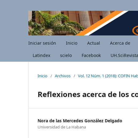
Iniciar sesión
Inicio
Actual
Acerca de
Latindex
scielo
Facebook
UH.SciRevist
Inicio
/
Archivos
/
Vol. 12 Núm. 1 (2018): COFIN Ha
Reflexiones acerca de los c
Nora de las Mercedes González Delgado
Universidad de La Habana