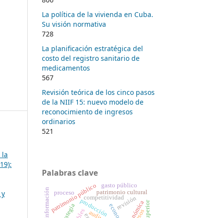
La política de la vivienda en Cuba.
Su visión normativa
728
La planificación estratégica del
costo del registro sanitario de
medicamentos
567
Revisión teórica de los cinco pasos
de la NIIF 15: nuevo modelo de
reconocimiento de ingresos
ordinarios
521
 la
19):
Palabras clave
gasto público
patrimonio público
gestión de información
 y
patrimonio cultural
proceso
competitividad
revisión
producción
estrategia
economía
auditoría