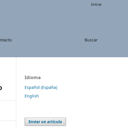
Entrar
ntacto
Buscar
Idioma
o
Español (España)
English
Enviar un artículo