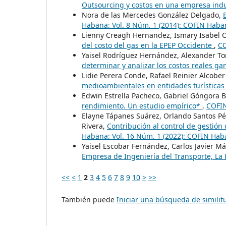
Outsourcing y costos en una empresa indu
Nora de las Mercedes González Delgado,
Habana: Vol. 8 Núm. 1 (2014): COFIN Haba
Lienny Creagh Hernandez, Ismary Isabel O
del costo del gas en la EPEP Occidente
,
CO
Yaisel Rodríguez Hernández, Alexander To
determinar y analizar los costos reales g
Lidie Perera Conde, Rafael Reinier Alcober
medioambientales en entidades turística
Edwin Estrella Pacheco, Gabriel Góngora B
rendimiento. Un estudio empírico*
,
COFIN
Elayne Tápanes Suárez, Orlando Santos Pé
Rivera,
Contribución al control de gestión
Habana: Vol. 16 Núm. 1 (2022): COFIN Ha
Yaisel Escobar Fernández, Carlos Javier M
Empresa de Ingeniería del Transporte, L
<<
<
1
2
3
4
5
6
7
8
9
10
>
>>
También puede
Iniciar una búsqueda de simili