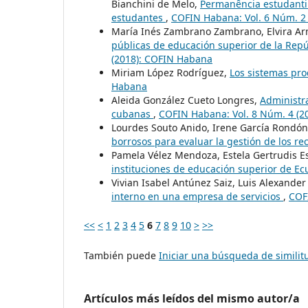
Bianchini de Melo,
Permanência estudantil
estudantes
,
COFIN Habana: Vol. 6 Núm. 2
María Inés Zambrano Zambrano, Elvira A
públicas de educación superior de la Repú
(2018): COFIN Habana
Miriam López Rodríguez,
Los sistemas pro
Habana
Aleida González Cueto Longres,
Administr
cubanas
,
COFIN Habana: Vol. 8 Núm. 4 (2
Lourdes Souto Anido, Irene García Rondó
borrosos para evaluar la gestión de los 
Pamela Vélez Mendoza, Estela Gertrudis E
instituciones de educación superior de E
Vivian Isabel Antúnez Saiz, Luis Alexande
interno en una empresa de servicios
,
COF
<<
<
1
2
3
4
5
6
7
8
9
10
>
>>
También puede
Iniciar una búsqueda de simili
Artículos más leídos del mismo autor/a