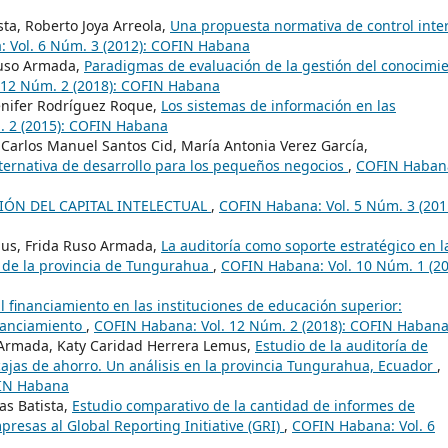
ta, Roberto Joya Arreola,
Una propuesta normativa de control inte
 Vol. 6 Núm. 3 (2012): COFIN Habana
Ruso Armada,
Paradigmas de evaluación de la gestión del conocimi
 12 Núm. 2 (2018): COFIN Habana
enifer Rodríguez Roque,
Los sistemas de información en las
. 2 (2015): COFIN Habana
Carlos Manuel Santos Cid, María Antonia Verez García,
lternativa de desarrollo para los pequeños negocios
,
COFIN Haban
IÓN DEL CAPITAL INTELECTUAL
,
COFIN Habana: Vol. 5 Núm. 3 (201
mus, Frida Ruso Armada,
La auditoría como soporte estratégico en l
o de la provincia de Tungurahua
,
COFIN Habana: Vol. 10 Núm. 1 (20
l financiamiento en las instituciones de educación superior:
nanciamiento
,
COFIN Habana: Vol. 12 Núm. 2 (2018): COFIN Haban
 Armada, Katy Caridad Herrera Lemus,
Estudio de la auditoría de
 cajas de ahorro. Un análisis en la provincia Tungurahua, Ecuador
,
FIN Habana
as Batista,
Estudio comparativo de la cantidad de informes de
presas al Global Reporting Initiative (GRI)
,
COFIN Habana: Vol. 6