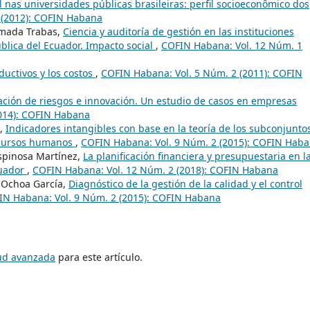
 nas universidades públicas brasileiras: perfil socioeconômico dos
 (2012): COFIN Habana
rmada Trabas,
Ciencia y auditoría de gestión en las instituciones
blica del Ecuador. Impacto social
,
COFIN Habana: Vol. 12 Núm. 1
ductivos y los costos
,
COFIN Habana: Vol. 5 Núm. 2 (2011): COFIN
ación de riesgos e innovación. Un estudio de casos en empresas
014): COFIN Habana
n,
Indicadores intangibles con base en la teoría de los subconjunto
recursos humanos
,
COFIN Habana: Vol. 9 Núm. 2 (2015): COFIN Hab
spinosa Martínez,
La planificación financiera y presupuestaria en l
cuador
,
COFIN Habana: Vol. 12 Núm. 2 (2018): COFIN Habana
r Ochoa García,
Diagnóstico de la gestión de la calidad y el control
IN Habana: Vol. 9 Núm. 2 (2015): COFIN Habana
tud avanzada
para este artículo.