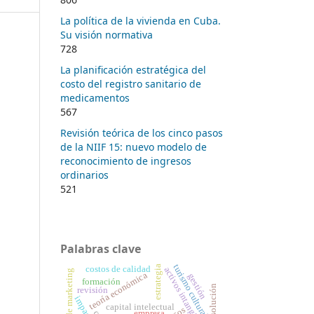
La política de la vivienda en Cuba.
Su visión normativa
728
La planificación estratégica del
costo del registro sanitario de
medicamentos
567
Revisión teórica de los cinco pasos
de la NIIF 15: nuevo modelo de
reconocimiento de ingresos
ordinarios
521
Palabras clave
turismo cultural
costos de calidad
estrategia
activos intangibles
teoría económica
gestión
formación
resolución
revisión
capital intelectual
empresa