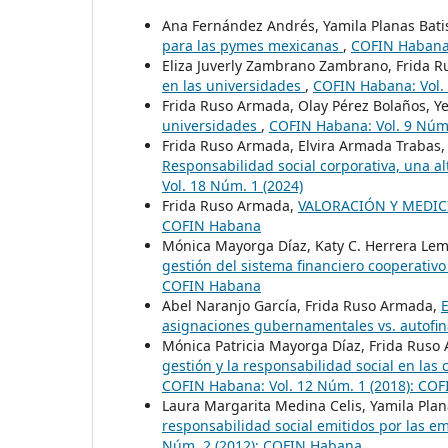
Ana Fernández Andrés, Yamila Planas Batis
para las pymes mexicanas
,
COFIN Habana:
Eliza Juverly Zambrano Zambrano, Frida 
en las universidades
,
COFIN Habana: Vol.
Frida Ruso Armada, Olay Pérez Bolaños, Y
universidades
,
COFIN Habana: Vol. 9 Núm
Frida Ruso Armada, Elvira Armada Trabas, 
Responsabilidad social corporativa, una a
Vol. 18 Núm. 1 (2024)
Frida Ruso Armada,
VALORACIÓN Y MEDIC
COFIN Habana
Mónica Mayorga Díaz, Katy C. Herrera Le
gestión del sistema financiero cooperativ
COFIN Habana
Abel Naranjo García, Frida Ruso Armada,
E
asignaciones gubernamentales vs. autofi
Mónica Patricia Mayorga Díaz, Frida Ruso
gestión y la responsabilidad social en las
COFIN Habana: Vol. 12 Núm. 1 (2018): CO
Laura Margarita Medina Celis, Yamila Plan
responsabilidad social emitidos por las em
Núm. 2 (2012): COFIN Habana