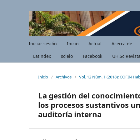
Iniciar sesión
Inicio
Actual
Acerca de
Latindex
scielo
Facebook
UH.SciRevist
Inicio
/
Archivos
/
Vol. 12 Núm. 1 (2018): COFIN Ha
La gestión del conocimiento
los procesos sustantivos un
auditoría interna