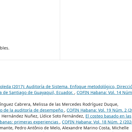
bles.
oleda (2017): Auditoría de Sistema. Enfoque metodológico, Direcci
ca de Santiago de Guayaquil, Ecuador.
,
COFIN Habana: Vol. 14 Núm
nguez Cabrera, Melissa de las Mercedes Rodríguez Duque,
sgo de la auditoría de desempeño
,
COFIN Habana: Vol. 19 Núm. 2 (2
n Hernández Nuñez, Lídice Soto Fernández,
El costeo basado en las
cubanas: primeras experiencias
,
COFIN Habana: Vol. 18 Núm. 2 (202
 Amante, Pedro Antônio de Melo, Alexandre Marino Costa, Michelle