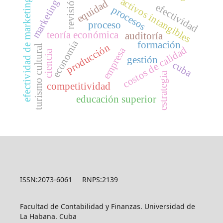
revisión
activos intangibles
efectividad de marketing
marketing
equidad
efectividad
procesos
proceso
teoría económica
auditoría
economía
formación
producción
turismo cultural
costos de calidad
empresa
ciencia
gestión
cuba
estrategia
competitividad
educación superior
ISSN:2073-6061 RNPS:2139
Facultad de Contabilidad y Finanzas. Universidad de
La Habana. Cuba