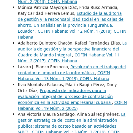
Núm. 2 (2013): COFIN Habana
Mónica Patricia Mayorga Díaz, Frida Ruso Armada,
Katy Caridad Herrera Lemus,
Estudio de la auditoría
de gestión y la responsabilidad social en las cajas de
ahorro. Un análisis en la provincia Tungurahua,
Ecuador
,
COFIN Habana: Vol. 12 Núm. 1 (2018): COFIN
Habana
Adalberto Quintero Chacón, Rafael Fernández Elías,
La
auditoría de gestión y la perspectiva financiera del
Cuadro de Mando Integral
,
COFIN Habana: Vol. 11
Núm. 2 (2017): COFIN Habana
Lázaro J. Blanco Encinosa,
Revolución en el trabajo del
contador: el impacto de la informática
,
COFIN
Habana: Vol. 13 Núm. 1 (2019): COFIN Habana
Ilvia Montalvo Palacios, Pilarín Baujín Pérez, Dany
Ortiz Díaz,
Propuesta de indicadores para la
evaluación integral del proceso de contratación
económica en la actividad empresarial cubana
,
COFIN
Habana: Vol. 19 Núm. 2 (2025)
Ana Victoria Maura Santiago, Alina Suárez Jiménez,
La
gestión estratégica del costo en la administración
pública: sistema de costeo basado en actividades
(ABC)
,
COFIN Habana: Vol. 13 Núm. 2 (2019): COFIN