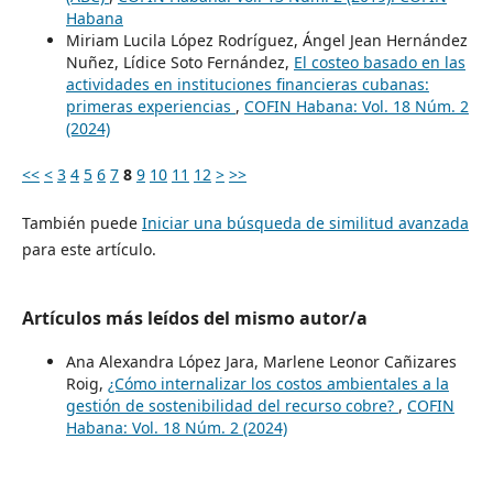
Habana
Miriam Lucila López Rodríguez, Ángel Jean Hernández
Nuñez, Lídice Soto Fernández,
El costeo basado en las
actividades en instituciones financieras cubanas:
primeras experiencias
,
COFIN Habana: Vol. 18 Núm. 2
(2024)
<<
<
3
4
5
6
7
8
9
10
11
12
>
>>
También puede
Iniciar una búsqueda de similitud avanzada
para este artículo.
Artículos más leídos del mismo autor/a
Ana Alexandra López Jara, Marlene Leonor Cañizares
Roig,
¿Cómo internalizar los costos ambientales a la
gestión de sostenibilidad del recurso cobre?
,
COFIN
Habana: Vol. 18 Núm. 2 (2024)