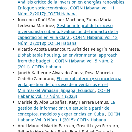
Análisis crítico de la inversión en energías renovables.
Enfoque socioeconómico
,
COFIN Habana: Vol. 11
Núm. 2 (2017): COFIN Habana
Inocencio Raúl Sánchez Machado, Zulma María
Ledesma Martínez,
Gestión integral del proceso
inversionista cubano. Evaluación del impacto de la
capacitación en Villa Clara
,
COFIN Habana: Vol. 12
Núm. 2 (2018): COFIN Habana
Ricardo Acosta Betancourt, Arístides Pelegrín Mesa,
Biohabitable housing, an environmental approach
from the budget.
,
COFIN Habana: Vol. 5 Núm. 2
(2011): COFIN Habana
Janeth Katherine Alvarado Choez, Rosa Maricela
Cedeño Zambrano,
El control interno y su incidencia
en la gestión del proceso de inventarios en el
Minimarket Vimasan, Jipijapa, Ecuador
,
COFIN
Habana: Vol. 17 Núm. 1 (2023)
Marisleidy Alba Cabañas, Katy Herrera Lemus,
La
gestión de información: un estudio a partir de
conceptos, modelos y experiencias en Cuba
,
COFIN
Habana: Vol. 9 Núm. 1 (2015): COFIN Habana
Ariel Manuel Martín Barroso, Grisell Leyva Ferreiro,
Gilberto Hernández Rech, Frank Rafael Quesada