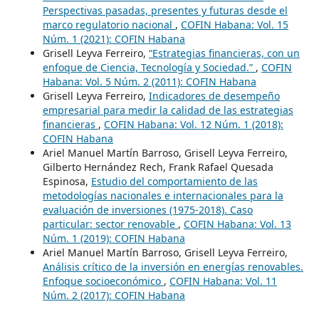
Perspectivas pasadas, presentes y futuras desde el
marco regulatorio nacional
,
COFIN Habana: Vol. 15
Núm. 1 (2021): COFIN Habana
Grisell Leyva Ferreiro,
“Estrategias financieras, con un
enfoque de Ciencia, Tecnología y Sociedad.”
,
COFIN
Habana: Vol. 5 Núm. 2 (2011): COFIN Habana
Grisell Leyva Ferreiro,
Indicadores de desempeño
empresarial para medir la calidad de las estrategias
financieras
,
COFIN Habana: Vol. 12 Núm. 1 (2018):
COFIN Habana
Ariel Manuel Martín Barroso, Grisell Leyva Ferreiro,
Gilberto Hernández Rech, Frank Rafael Quesada
Espinosa,
Estudio del comportamiento de las
metodologías nacionales e internacionales para la
evaluación de inversiones (1975-2018). Caso
particular: sector renovable
,
COFIN Habana: Vol. 13
Núm. 1 (2019): COFIN Habana
Ariel Manuel Martín Barroso, Grisell Leyva Ferreiro,
Análisis crítico de la inversión en energías renovables.
Enfoque socioeconómico
,
COFIN Habana: Vol. 11
Núm. 2 (2017): COFIN Habana