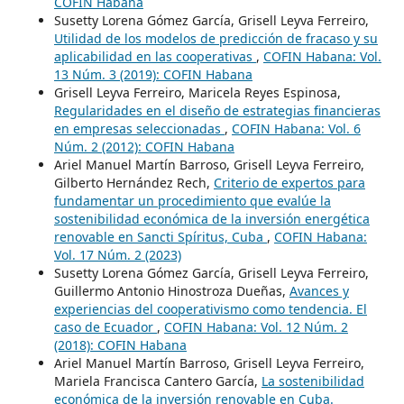
COFIN Habana
Susetty Lorena Gómez García, Grisell Leyva Ferreiro,
Utilidad de los modelos de predicción de fracaso y su
aplicabilidad en las cooperativas
,
COFIN Habana: Vol.
13 Núm. 3 (2019): COFIN Habana
Grisell Leyva Ferreiro, Maricela Reyes Espinosa,
Regularidades en el diseño de estrategias financieras
en empresas seleccionadas
,
COFIN Habana: Vol. 6
Núm. 2 (2012): COFIN Habana
Ariel Manuel Martín Barroso, Grisell Leyva Ferreiro,
Gilberto Hernández Rech,
Criterio de expertos para
fundamentar un procedimiento que evalúe la
sostenibilidad económica de la inversión energética
renovable en Sancti Spíritus, Cuba
,
COFIN Habana:
Vol. 17 Núm. 2 (2023)
Susetty Lorena Gómez García, Grisell Leyva Ferreiro,
Guillermo Antonio Hinostroza Dueñas,
Avances y
experiencias del cooperativismo como tendencia. El
caso de Ecuador
,
COFIN Habana: Vol. 12 Núm. 2
(2018): COFIN Habana
Ariel Manuel Martín Barroso, Grisell Leyva Ferreiro,
Mariela Francisca Cantero García,
La sostenibilidad
económica de la inversión renovable en Cuba.