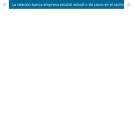
La relación banca empresa estatal: estudi o de casos en el sector del turismo