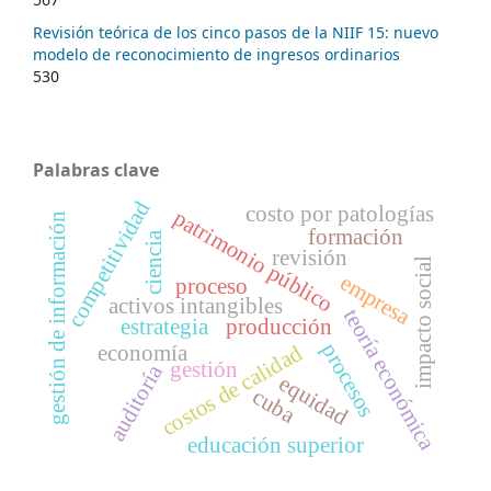
Revisión teórica de los cinco pasos de la NIIF 15: nuevo
modelo de reconocimiento de ingresos ordinarios
530
Palabras clave
competitividad
costo por patologías
patrimonio público
gestión de información
formación
ciencia
revisión
impacto social
empresa
proceso
activos intangibles
teoría económica
estrategia
producción
procesos
costos de calidad
economía
gestión
auditoría
equidad
cuba
educación superior