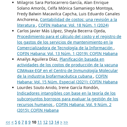
Milagros Sara Portocarrero García, Alan Enrique
Solano Amorós, Celfa Mónica Samaniego Montoya,
Fredy Balwin Macavilca Capcha, Luis Eduardo Canales
Anchorena,
Contabilidad de costos: una revisión a la
literatura
,
COFIN Habana: Vol. 18 Núm. 1 (2024)
Carlos Javier Más López, Sheyla Becerra Ojeda,
Procedimiento para el cálculo del costo y el registro de
los gastos de los servicios de mantenimiento en la
Comercializadora de Tecnología de la Información
,
COFIN Habana: Vol. 13 Núm. 1 (2019): COFIN Habana
Anailys Aguilera Díaz,
Planificación basada en
actividades de los costos de producción de la vacuna
CIMAvax-EGF en el Centro de Inmunología Molecular
de la industria biofarmacéutica cubana
,
COFIN
Habana: Vol. 15 Núm. Especial (2021): COFIN Habana
Lourdes Souto Anido, Irene García Rondón,
Indicadores intangibles con base en la teoría de los
subconjuntos borrosos para evaluar la gestión de los
recursos humanos
,
COFIN Habana: Vol. 9 Núm. 2
(2015): COFIN Habana
<<
<
5
6
7
8
9
10
11
12
13
14
>
>>