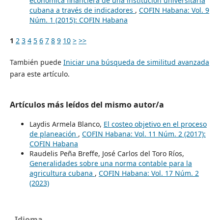
económica financiera de una institución universitaria
cubana a través de indicadores
,
COFIN Habana: Vol. 9
Núm. 1 (2015): COFIN Habana
1
2
3
4
5
6
7
8
9
10
>
>>
También puede
Iniciar una búsqueda de similitud avanzada
para este artículo.
Artículos más leídos del mismo autor/a
Laydis Armela Blanco,
El costeo objetivo en el proceso
de planeación
,
COFIN Habana: Vol. 11 Núm. 2 (2017):
COFIN Habana
Raudelis Peña Breffe, José Carlos del Toro Ríos,
Generalidades sobre una norma contable para la
agricultura cubana
,
COFIN Habana: Vol. 17 Núm. 2
(2023)
Idioma