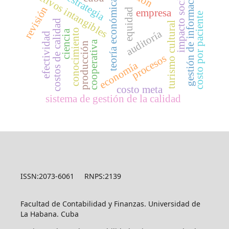
gestión de información
activos intangibles
impacto social
estrategia
teoría económica
revisión
equidad
empresa
costo por paciente
costos de calidad
turismo cultural
conocimiento
auditoría
ciencia
efectividad
cooperativa
producción
procesos
economía
costo meta
sistema de gestión de la calidad
ISSN:2073-6061 RNPS:2139
Facultad de Contabilidad y Finanzas. Universidad de
La Habana. Cuba