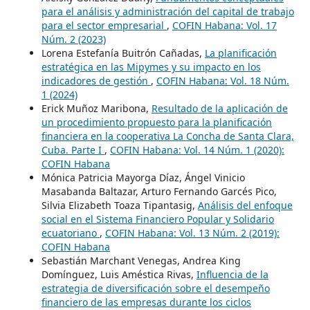
para el análisis y administración del capital de trabajo
para el sector empresarial
,
COFIN Habana: Vol. 17
Núm. 2 (2023)
Lorena Estefanía Buitrón Cañadas,
La planificación
estratégica en las Mipymes y su impacto en los
indicadores de gestión
,
COFIN Habana: Vol. 18 Núm.
1 (2024)
Erick Muñoz Maribona,
Resultado de la aplicación de
un procedimiento propuesto para la planificación
financiera en la cooperativa La Concha de Santa Clara,
Cuba. Parte I
,
COFIN Habana: Vol. 14 Núm. 1 (2020):
COFIN Habana
Mónica Patricia Mayorga Díaz, Ángel Vinicio
Masabanda Baltazar, Arturo Fernando Garcés Pico,
Silvia Elizabeth Toaza Tipantasig,
Análisis del enfoque
social en el Sistema Financiero Popular y Solidario
ecuatoriano
,
COFIN Habana: Vol. 13 Núm. 2 (2019):
COFIN Habana
Sebastián Marchant Venegas, Andrea King
Domínguez, Luis Améstica Rivas,
Influencia de la
estrategia de diversificación sobre el desempeño
financiero de las empresas durante los ciclos