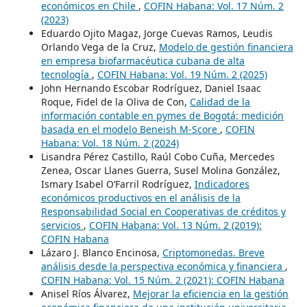
económicos en Chile
,
COFIN Habana: Vol. 17 Núm. 2
(2023)
Eduardo Ojito Magaz, Jorge Cuevas Ramos, Leudis
Orlando Vega de la Cruz,
Modelo de gestión financiera
en empresa biofarmacéutica cubana de alta
tecnología
,
COFIN Habana: Vol. 19 Núm. 2 (2025)
John Hernando Escobar Rodríguez, Daniel Isaac
Roque, Fidel de la Oliva de Con,
Calidad de la
información contable en pymes de Bogotá: medición
basada en el modelo Beneish M-Score
,
COFIN
Habana: Vol. 18 Núm. 2 (2024)
Lisandra Pérez Castillo, Raúl Cobo Cuña, Mercedes
Zenea, Oscar Llanes Guerra, Susel Molina González,
Ismary Isabel O’Farril Rodríguez,
Indicadores
económicos productivos en el análisis de la
Responsabilidad Social en Cooperativas de créditos y
servicios
,
COFIN Habana: Vol. 13 Núm. 2 (2019):
COFIN Habana
Lázaro J. Blanco Encinosa,
Criptomonedas. Breve
análisis desde la perspectiva económica y financiera
,
COFIN Habana: Vol. 15 Núm. 2 (2021): COFIN Habana
Anisel Ríos Álvarez,
Mejorar la eficiencia en la gestión