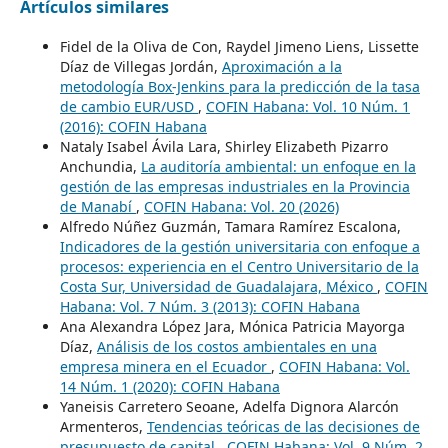
Artículos similares
Fidel de la Oliva de Con, Raydel Jimeno Liens, Lissette
Díaz de Villegas Jordán,
Aproximación a la
metodología Box-Jenkins para la predicción de la tasa
de cambio EUR/USD
,
COFIN Habana: Vol. 10 Núm. 1
(2016): COFIN Habana
Nataly Isabel Ávila Lara, Shirley Elizabeth Pizarro
Anchundia,
La auditoría ambiental: un enfoque en la
gestión de las empresas industriales en la Provincia
de Manabí
,
COFIN Habana: Vol. 20 (2026)
Alfredo Núñez Guzmán, Tamara Ramírez Escalona,
Indicadores de la gestión universitaria con enfoque a
procesos: experiencia en el Centro Universitario de la
Costa Sur, Universidad de Guadalajara, México
,
COFIN
Habana: Vol. 7 Núm. 3 (2013): COFIN Habana
Ana Alexandra López Jara, Mónica Patricia Mayorga
Díaz,
Análisis de los costos ambientales en una
empresa minera en el Ecuador
,
COFIN Habana: Vol.
14 Núm. 1 (2020): COFIN Habana
Yaneisis Carretero Seoane, Adelfa Dignora Alarcón
Armenteros,
Tendencias teóricas de las decisiones de
presupuesto de capital
,
COFIN Habana: Vol. 9 Núm. 2