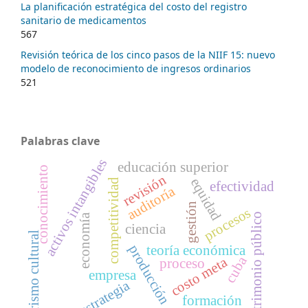
La planificación estratégica del costo del registro
sanitario de medicamentos
567
Revisión teórica de los cinco pasos de la NIIF 15: nuevo
modelo de reconocimiento de ingresos ordinarios
521
Palabras clave
activos intangibles
educación superior
conocimiento
revisión
equidad
competitividad
efectividad
auditoría
gestión
procesos
patrimonio público
economía
ciencia
turismo cultural
producción
teoría económica
cuba
costo meta
proceso
empresa
estrategia
formación