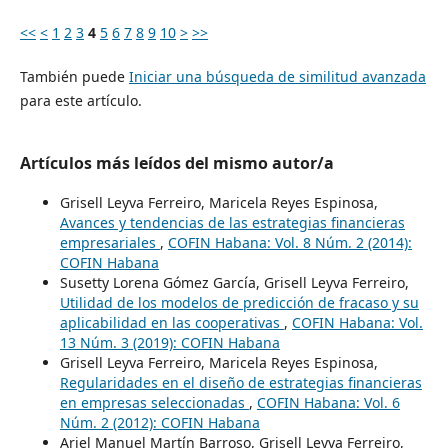
<<
<
1
2
3
4
5
6
7
8
9
10
>
>>
También puede
Iniciar una búsqueda de similitud avanzada
para este artículo.
Artículos más leídos del mismo autor/a
Grisell Leyva Ferreiro, Maricela Reyes Espinosa,
Avances y tendencias de las estrategias financieras
empresariales
,
COFIN Habana: Vol. 8 Núm. 2 (2014):
COFIN Habana
Susetty Lorena Gómez García, Grisell Leyva Ferreiro,
Utilidad de los modelos de predicción de fracaso y su
aplicabilidad en las cooperativas
,
COFIN Habana: Vol.
13 Núm. 3 (2019): COFIN Habana
Grisell Leyva Ferreiro, Maricela Reyes Espinosa,
Regularidades en el diseño de estrategias financieras
en empresas seleccionadas
,
COFIN Habana: Vol. 6
Núm. 2 (2012): COFIN Habana
Ariel Manuel Martín Barroso, Grisell Leyva Ferreiro,