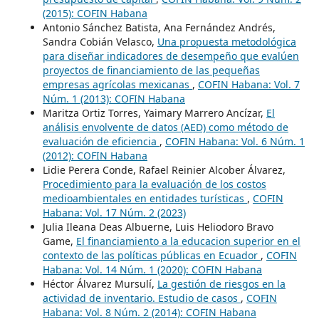
(2015): COFIN Habana
Antonio Sánchez Batista, Ana Fernández Andrés,
Sandra Cobián Velasco,
Una propuesta metodológica
para diseñar indicadores de desempeño que evalúen
proyectos de financiamiento de las pequeñas
empresas agrícolas mexicanas
,
COFIN Habana: Vol. 7
Núm. 1 (2013): COFIN Habana
Maritza Ortiz Torres, Yaimary Marrero Ancízar,
El
análisis envolvente de datos (AED) como método de
evaluación de eficiencia
,
COFIN Habana: Vol. 6 Núm. 1
(2012): COFIN Habana
Lidie Perera Conde, Rafael Reinier Alcober Álvarez,
Procedimiento para la evaluación de los costos
medioambientales en entidades turísticas
,
COFIN
Habana: Vol. 17 Núm. 2 (2023)
Julia Ileana Deas Albuerne, Luis Heliodoro Bravo
Game,
El financiamiento a la educacion superior en el
contexto de las políticas públicas en Ecuador
,
COFIN
Habana: Vol. 14 Núm. 1 (2020): COFIN Habana
Héctor Álvarez Mursulí,
La gestión de riesgos en la
actividad de inventario. Estudio de casos
,
COFIN
Habana: Vol. 8 Núm. 2 (2014): COFIN Habana