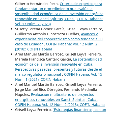
Gilberto Hernández Rech,
Criterio de expertos para
fundamentar un procedimiento que evalúe la
sostenibilidad económica de la inversión energética
renovable en Sancti Spíritus, Cuba
,
COFIN Habana:
Vol. 17 Núm. 2 (2023)
Susetty Lorena Gómez García, Grisell Leyva Ferreiro,
Guillermo Antonio Hinostroza Dueñas,
Avances y
experiencias del cooperativismo como tendencia. El
caso de Ecuador
,
COFIN Habana: Vol. 12 Núm. 2
(2018): COFIN Habana
Ariel Manuel Martín Barroso, Grisell Leyva Ferreiro,
Mariela Francisca Cantero García,
La sostenibilidad
económica de la inversión renovable en Cuba.
Perspectivas pasadas, presentes y futuras desde el
marco regulatorio nacional
,
COFIN Habana: Vol. 15
Núm. 1 (2021): COFIN Habana
Ariel Manuel Martín Barroso, Grisell Leyva Ferreiro,
Jorge Manuel Ríos Obregón, Fernando Medinilla
Nápoles,
Evaluación multicriterio de proyectos
energéticos renovables en Sancti Spíritus, Cuba
,
COFIN Habana: Vol. 12 Núm. 2 (2018): COFIN Habana
Grisell Leyva Ferreiro,
“Estrategias financieras, con un