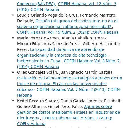
Comercio (BANDEC)
,
COFIN Habana: Vol. 12 Núm. 2
(2018): COFIN Habana
Leudis Orlando Vega de la Cruz, Fernando Marrero
Delgado,
Gestión integrada del control interno en el
sistema organizacional cubano: ¿una necesidad?
,
COFIN Habana: Vol. 15 Núm. 2 (2021): COFIN Habana
Marle Pérez de Armas, Idania Caballero Torres,
Miriam Filgueiras Sainz de Rozas, Gilberto Hernández
Pérez,
La capacidad dinámica de aprendizaje
organizacional y la empresa de alta tecnología:
biotecnología en Cuba
,
COFIN Habana: Vol. 8 Núm. 2
(2014): COFIN Habana
Oliek González Solán, Juan Ignacio Martín Castilla,
Evaluación del alineamiento estratégico a través de un
índice de eficacia. El caso de las universidades
cubanas
,
COFIN Habana: Vol. 7 Núm. 2 (2013): COFIN
Habana
Keitel Becerra Suárez, Dunia García Lorenzo, Elizabeth
Gómez Alfonso, Grisel Pérez Falco,
Apuntes sobre
gestión de costos medioambientales en industrias de
Cienfuegos
,
COFIN Habana: Vol. 5 Núm. 1 (2011):
COFIN Habana