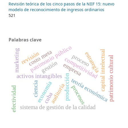
Revisión teórica de los cinco pasos de la NIIF 15: nuevo
modelo de reconocimiento de ingresos ordinarios
521
Palabras clave
patrimonio público
marketing
costo meta
capital intelectual
revisión
estrategia
proceso
patrimonio cultural
competitividad
gestión
empresa
activos intangibles
producción
teoría económica
economía
ciencia
auditoría
procesos
efectividad
cuba
sistema de gestión de la calidad