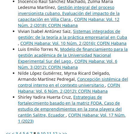
Inocencio Raúl Sánchez Machado, Zulma María
Ledesma Martínez,
Gestión integral del proceso
inversionista cubano. Evaluación del impacto de la
capacitación en Villa Clara
,
COFIN Habana: Vol. 12
Núm. 2 (2018): COFIN Habana
Vivian Isabel Antúnez Saiz,
Sistemas integrados de
gestión: de la teoría a la práctica empresarial en Cuba
,
COFIN Habana: Vol. 10 Núm. 2 (2016): COFIN Habana
Luis Emilio Torres N,
Modelo de financiamiento para la
gestión académica de la Universidad Nacional
Experimental Sur del Lago
,
COFIN Habana: Vol. 6
Núm. 3 (2012): COFIN Habana
Nilde López Gutiérrez, Myrna Ricard Delgado,
Armando Martínez Pedregal,
Concepción sistémica del
control interno en el contexto universitario
,
COFIN
Habana: Vol. 6 Núm. 2 (2012): COFIN Habana
Shirley Yadira Huerta Cruz,
Estrategias de
fortalecimiento basado en la matriz FODA. Caso de
estudio de emprendimientos en la zona playera del
cantón Salitre, Ecuador
,
COFIN Habana: Vol. 17 Núm.
1 (2023)
<<
<
3
4
5
6
7
8
9
10
11
12
>
>>