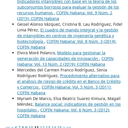
Indicadores intangibles con base en la teoría de los
subconjuntos borrosos para evaluar la gestión de los
recursos humanos
,
COFIN Habana: Vol. 9 Núm. 2
(2015): COFIN Habana
Geisel Alonso Vázquez, Cristina B. Lau Rodríguez, Fidel
Lima Pérez,
El cuadro de mando integral y la gestión
de intangibles en centros de ingeniería genética y
biotecnología
,
COFIN Habana: Vol. 8 Núm. 3 (2014):
COFIN Habana
Elvira Moré Polanco,
Modelo para gestionar la
generación de capacidades de innovación
,
COFIN
Habana: Vol. 13 Núm. 2 (2019): COFIN Habana
Mercedes del Carmen Franco Rodríguez, Senia
Rodríguez Rodríguez,
Procedimiento alternativo para
el análisis de riesgo de crédito en el Banco de Crédito
y Comercio
,
COFIN Habana: Vol. 5 Núm. 3 (2011):
COFIN Habana
Myriam De Marco, Elsa Beatriz Suarez Kimura, Magalí
Méndez,
Balance social: indicadores de gestión en los
hospitales
,
COFIN Habana: Vol. 6 Núm. 3 (2012):
COFIN Habana
<<
<
6
7
8
9
10
11
12
13
14
15
>
>>