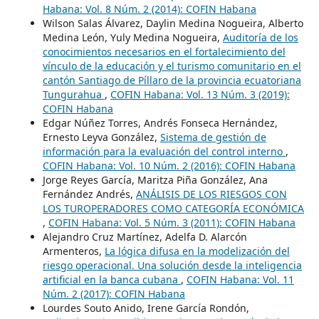
Habana: Vol. 8 Núm. 2 (2014): COFIN Habana
Wilson Salas Álvarez, Daylin Medina Nogueira, Alberto
Medina León, Yuly Medina Nogueira,
Auditoría de los
conocimientos necesarios en el fortalecimiento del
vínculo de la educación y el turismo comunitario en el
cantón Santiago de Píllaro de la provincia ecuatoriana
Tungurahua
,
COFIN Habana: Vol. 13 Núm. 3 (2019):
COFIN Habana
Edgar Núñez Torres, Andrés Fonseca Hernández,
Ernesto Leyva González,
Sistema de gestión de
información para la evaluación del control interno
,
COFIN Habana: Vol. 10 Núm. 2 (2016): COFIN Habana
Jorge Reyes García, Maritza Piña González, Ana
Fernández Andrés,
ANÁLISIS DE LOS RIESGOS CON
LOS TUROPERADORES COMO CATEGORÍA ECONÓMICA
,
COFIN Habana: Vol. 5 Núm. 3 (2011): COFIN Habana
Alejandro Cruz Martínez, Adelfa D. Alarcón
Armenteros,
La lógica difusa en la modelización del
riesgo operacional. Una solución desde la inteligencia
artificial en la banca cubana
,
COFIN Habana: Vol. 11
Núm. 2 (2017): COFIN Habana
Lourdes Souto Anido, Irene García Rondón,