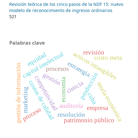
Revisión teórica de los cinco pasos de la NIIF 15: nuevo
modelo de reconocimiento de ingresos ordinarios
521
Palabras clave
revisión
capital intelectual
activos intangibles
equidad
costo meta
estrategia
gestión de información
procesos
gestión
producción
competitividad
economía
costos de calidad
ciencia
teoría económica
marketing
cuba
auditoría
empresa
proceso
resolución
patrimonio público