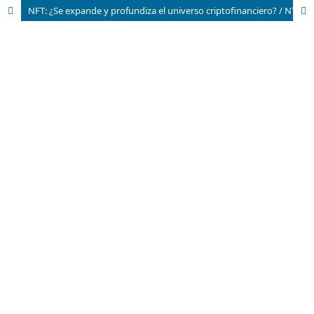
NFT: ¿Se expande y profundiza el universo criptofinanciero? / NTF: Is the crypto-financial universe expanding and deepening?