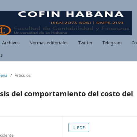
Archivos
Normas editoriales
Twitter
Telegram
Co
as
bana
/
Artículos
isis del comportamiento del costo del
PDF
ccidente