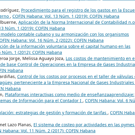
Rodríguez,
Procedimiento para el registro de los gastos en la Escue
ierno
,
COFIN Habana: Vol. 13 Núm. 1 (2019): COFIN Habana
Albuerne,
Aplicación de la Norma Internacional de Contabilidad n.o
13 Núm. 1 (2019): COFIN Habana
l modelo contable cubano y su armonización con los organismos
OFIN Habana: Vol. 16 Núm. 2 (2022): COFIN Habana
ción de la información voluntaria sobre el capital humano en las
6 Núm. 1 (2012): COFIN Habana
ueroa Jorge, Melissa Aguayo Joza,
Los costos de mantenimiento en e
 de base Control de Operaciones en la Empresa de Gases Industria
OFIN Habana
Pardiñas,
Control de los costos por procesos en el taller de válvulas
güey, perteneciente a la Empresa Nacional de Gases Industriale
FIN Habana
ón,
Plataformas interactivas como medio de enseñanzaaprendizaje:
temas de Información para el Contador I
,
COFIN Habana: Vol. 6 N
blación: estrategias de gestión y formación de tarifas
,
COFIN Haba
met Lazo Planas,
El sistema de costeo por actividades en las pymes
 Habana: Vol. 11 Núm. 2 (2017): COFIN Habana