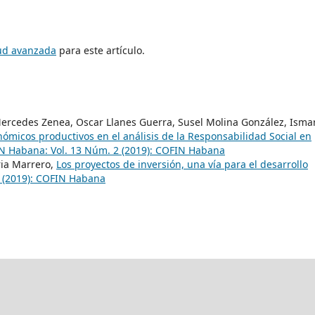
tud avanzada
para este artículo.
Mercedes Zenea, Oscar Llanes Guerra, Susel Molina González, Isma
ómicos productivos en el análisis de la Responsabilidad Social en
N Habana: Vol. 13 Núm. 2 (2019): COFIN Habana
eria Marrero,
Los proyectos de inversión, una vía para el desarrollo
 (2019): COFIN Habana