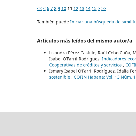
<<
<
6
7
8
9
10
11
12
13
14
15
>
>>
También puede
Iniciar una búsqueda de simili
Artículos más leídos del mismo autor/a
Lisandra Pérez Castillo, Raúl Cobo Cuña, 
Isabel O’Farril Rodríguez,
Indicadores econ
Cooperativas de créditos y servicios
,
COFI
Ismary Isabel O’Farril Rodríguez, Idalia F
sostenible
,
COFIN Habana: Vol. 13 Núm. 1