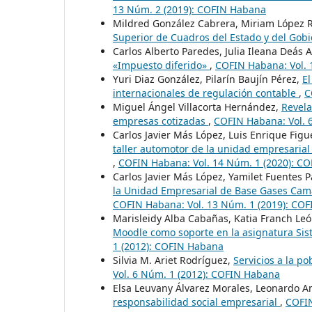
13 Núm. 2 (2019): COFIN Habana
Mildred González Cabrera, Miriam López 
Superior de Cuadros del Estado y del Gob
Carlos Alberto Paredes, Julia Ileana Deás 
«Impuesto diferido»
,
COFIN Habana: Vol. 
Yuri Diaz González, Pilarín Baujín Pérez,
E
internacionales de regulación contable
,
C
Miguel Ángel Villacorta Hernández,
Revela
empresas cotizadas
,
COFIN Habana: Vol. 
Carlos Javier Más López, Luis Enrique Fig
taller automotor de la unidad empresarial
,
COFIN Habana: Vol. 14 Núm. 1 (2020): C
Carlos Javier Más López, Yamilet Fuentes 
la Unidad Empresarial de Base Gases Cama
COFIN Habana: Vol. 13 Núm. 1 (2019): CO
Marisleidy Alba Cabañas, Katia Franch Le
Moodle como soporte en la asignatura Sis
1 (2012): COFIN Habana
Silvia M. Ariet Rodríguez,
Servicios a la po
Vol. 6 Núm. 1 (2012): COFIN Habana
Elsa Leuvany Álvarez Morales, Leonardo A
responsabilidad social empresarial
,
COFIN