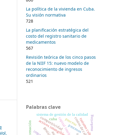
La política de la vivienda en Cuba.
Su visión normativa
728
La planificación estratégica del
costo del registro sanitario de
medicamentos
567
Revisión teórica de los cinco pasos
de la NIIF 15: nuevo modelo de
reconocimiento de ingresos
ordinarios
521
Palabras clave
sistema de gestión de la calidad
marketing
competitividad
costos de calidad
capital intelectual
proceso
cuba
turismo cultural
activos intangibles
procesos
e
gestión
Vol.