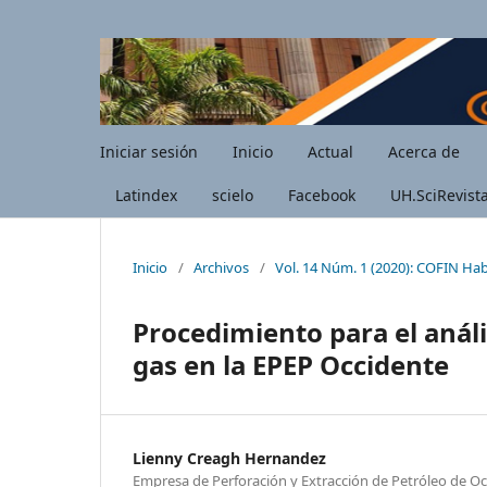
Iniciar sesión
Inicio
Actual
Acerca de
Latindex
scielo
Facebook
UH.SciRevist
Inicio
/
Archivos
/
Vol. 14 Núm. 1 (2020): COFIN Ha
Procedimiento para el anál
gas en la EPEP Occidente
Lienny Creagh Hernandez
Empresa de Perforación y Extracción de Petróleo de O