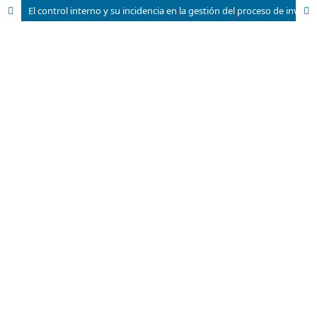
El control interno y su incidencia en la gestión del proceso de inventarios en el Minimarket Vimasan, Jipijapa, Ecuador