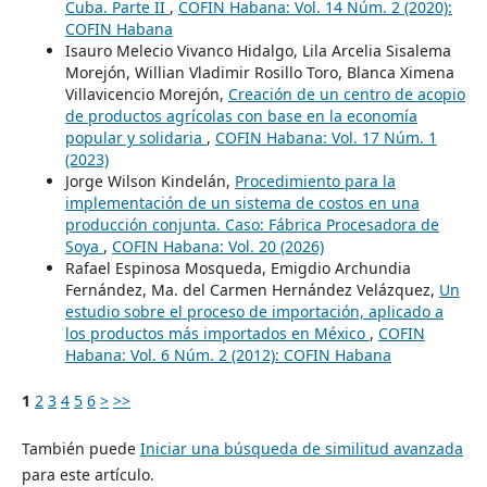
Cuba. Parte II
,
COFIN Habana: Vol. 14 Núm. 2 (2020):
COFIN Habana
Isauro Melecio Vivanco Hidalgo, Lila Arcelia Sisalema
Morejón, Willian Vladimir Rosillo Toro, Blanca Ximena
Villavicencio Morejón,
Creación de un centro de acopio
de productos agrícolas con base en la economía
popular y solidaria
,
COFIN Habana: Vol. 17 Núm. 1
(2023)
Jorge Wilson Kindelán,
Procedimiento para la
implementación de un sistema de costos en una
producción conjunta. Caso: Fábrica Procesadora de
Soya
,
COFIN Habana: Vol. 20 (2026)
Rafael Espinosa Mosqueda, Emigdio Archundia
Fernández, Ma. del Carmen Hernández Velázquez,
Un
estudio sobre el proceso de importación, aplicado a
los productos más importados en México
,
COFIN
Habana: Vol. 6 Núm. 2 (2012): COFIN Habana
1
2
3
4
5
6
>
>>
También puede
Iniciar una búsqueda de similitud avanzada
para este artículo.