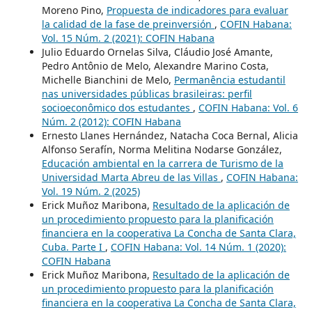
Moreno Pino,
Propuesta de indicadores para evaluar
la calidad de la fase de preinversión
,
COFIN Habana:
Vol. 15 Núm. 2 (2021): COFIN Habana
Julio Eduardo Ornelas Silva, Cláudio José Amante,
Pedro Antônio de Melo, Alexandre Marino Costa,
Michelle Bianchini de Melo,
Permanência estudantil
nas universidades públicas brasileiras: perfil
socioeconômico dos estudantes
,
COFIN Habana: Vol. 6
Núm. 2 (2012): COFIN Habana
Ernesto Llanes Hernández, Natacha Coca Bernal, Alicia
Alfonso Serafín, Norma Melitina Nodarse González,
Educación ambiental en la carrera de Turismo de la
Universidad Marta Abreu de las Villas
,
COFIN Habana:
Vol. 19 Núm. 2 (2025)
Erick Muñoz Maribona,
Resultado de la aplicación de
un procedimiento propuesto para la planificación
financiera en la cooperativa La Concha de Santa Clara,
Cuba. Parte I
,
COFIN Habana: Vol. 14 Núm. 1 (2020):
COFIN Habana
Erick Muñoz Maribona,
Resultado de la aplicación de
un procedimiento propuesto para la planificación
financiera en la cooperativa La Concha de Santa Clara,