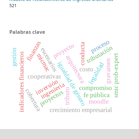
521
Palabras clave
proceso
finanzas
conducta
proyecto
tributación
escenarios
gestión
indicadores financieros
micmac
smic prob-expert
arquitectura
gravamen
igualdad de género
legalidad
costo
cooperativas
inversión
ingeniería
compromiso
tributo
cobertura
proyectos
fe pública
moodle
crecimiento empresarial