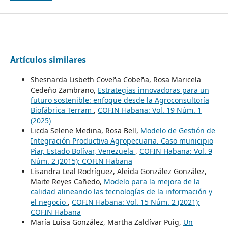
Artículos similares
Shesnarda Lisbeth Coveña Cobeña, Rosa Maricela
Cedeño Zambrano,
Estrategias innovadoras para un
futuro sostenible: enfoque desde la Agroconsultoría
Biofábrica Terram
,
COFIN Habana: Vol. 19 Núm. 1
(2025)
Licda Selene Medina, Rosa Bell,
Modelo de Gestión de
Integración Productiva Agropecuaria. Caso municipio
Piar, Estado Bolívar, Venezuela
,
COFIN Habana: Vol. 9
Núm. 2 (2015): COFIN Habana
Lisandra Leal Rodríguez, Aleida González González,
Maite Reyes Cañedo,
Modelo para la mejora de la
calidad alineando las tecnologías de la información y
el negocio
,
COFIN Habana: Vol. 15 Núm. 2 (2021):
COFIN Habana
María Luisa González, Martha Zaldívar Puig,
Un