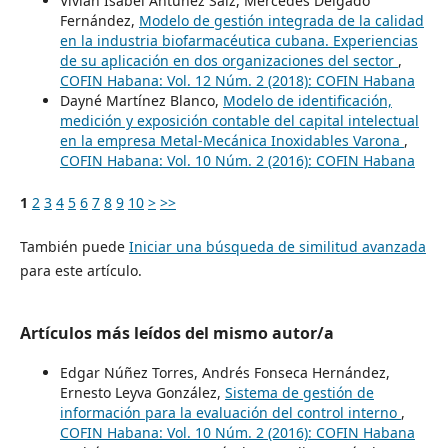
Vivian Isabel Antúnez Saiz, Mercedes Delgado
Fernández,
Modelo de gestión integrada de la calidad
en la industria biofarmacéutica cubana. Experiencias
de su aplicación en dos organizaciones del sector
,
COFIN Habana: Vol. 12 Núm. 2 (2018): COFIN Habana
Dayné Martínez Blanco,
Modelo de identificación,
medición y exposición contable del capital intelectual
en la empresa Metal-Mecánica Inoxidables Varona
,
COFIN Habana: Vol. 10 Núm. 2 (2016): COFIN Habana
1
2
3
4
5
6
7
8
9
10
>
>>
También puede
Iniciar una búsqueda de similitud avanzada
para este artículo.
Artículos más leídos del mismo autor/a
Edgar Núñez Torres, Andrés Fonseca Hernández,
Ernesto Leyva González,
Sistema de gestión de
información para la evaluación del control interno
,
COFIN Habana: Vol. 10 Núm. 2 (2016): COFIN Habana