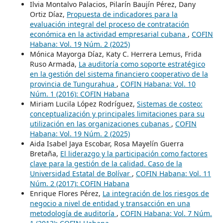
Ilvia Montalvo Palacios, Pilarín Baujín Pérez, Dany
Ortiz Díaz,
Propuesta de indicadores para la
evaluación integral del proceso de contratación
económica en la actividad empresarial cubana
,
COFIN
Habana: Vol. 19 Núm. 2 (2025)
Mónica Mayorga Díaz, Katy C. Herrera Lemus, Frida
Ruso Armada,
La auditoría como soporte estratégico
en la gestión del sistema financiero cooperativo de la
provincia de Tungurahua
,
COFIN Habana: Vol. 10
Núm. 1 (2016): COFIN Habana
Miriam Lucila López Rodríguez,
Sistemas de costeo:
conceptualización y principales limitaciones para su
utilización en las organizaciones cubanas
,
COFIN
Habana: Vol. 19 Núm. 2 (2025)
Aida Isabel Jaya Escobar, Rosa Mayelín Guerra
Bretaña,
El liderazgo y la participación como factores
clave para la gestión de la calidad. Caso de la
Universidad Estatal de Bolívar
,
COFIN Habana: Vol. 11
Núm. 2 (2017): COFIN Habana
Enrique Flores Pérez,
La integración de los riesgos de
negocio a nivel de entidad y transacción en una
metodología de auditoría
,
COFIN Habana: Vol. 7 Núm.