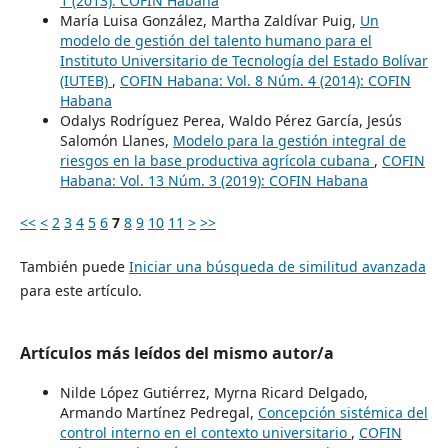
1 (2013): COFIN Habana
María Luisa González, Martha Zaldívar Puig,
Un
modelo de gestión del talento humano para el
Instituto Universitario de Tecnología del Estado Bolívar
(IUTEB)
,
COFIN Habana: Vol. 8 Núm. 4 (2014): COFIN
Habana
Odalys Rodríguez Perea, Waldo Pérez García, Jesús
Salomón Llanes,
Modelo para la gestión integral de
riesgos en la base productiva agrícola cubana
,
COFIN
Habana: Vol. 13 Núm. 3 (2019): COFIN Habana
<<
<
2
3
4
5
6
7
8
9
10
11
>
>>
También puede
Iniciar una búsqueda de similitud avanzada
para este artículo.
Artículos más leídos del mismo autor/a
Nilde López Gutiérrez, Myrna Ricard Delgado,
Armando Martínez Pedregal,
Concepción sistémica del
control interno en el contexto universitario
,
COFIN