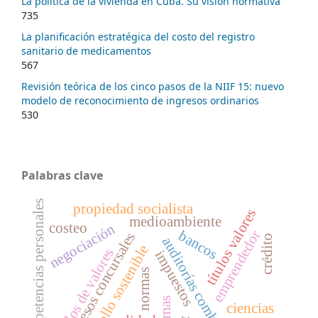
La política de la vivienda en Cuba. Su visión normativa
735
La planificación estratégica del costo del registro
sanitario de medicamentos
567
Revisión teórica de los cinco pasos de la NIIF 15: nuevo
modelo de reconocimiento de ingresos ordinarios
530
Palabras clave
competencias personales
propiedad socialista
títulos valores
medioambiente
costeo
negociación
emprendedor
bancos
procesos concursales
crédito
auditorías combinadas
desarrollo sostenible
mercados de valores
impuestos
normas
ciencias