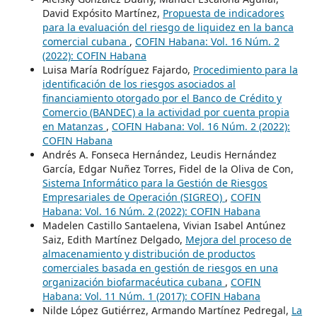
David Expósito Martínez,
Propuesta de indicadores
para la evaluación del riesgo de liquidez en la banca
comercial cubana
,
COFIN Habana: Vol. 16 Núm. 2
(2022): COFIN Habana
Luisa María Rodríguez Fajardo,
Procedimiento para la
identificación de los riesgos asociados al
financiamiento otorgado por el Banco de Crédito y
Comercio (BANDEC) a la actividad por cuenta propia
en Matanzas
,
COFIN Habana: Vol. 16 Núm. 2 (2022):
COFIN Habana
Andrés A. Fonseca Hernández, Leudis Hernández
García, Edgar Nuñez Torres, Fidel de la Oliva de Con,
Sistema Informático para la Gestión de Riesgos
Empresariales de Operación (SIGREO)
,
COFIN
Habana: Vol. 16 Núm. 2 (2022): COFIN Habana
Madelen Castillo Santaelena, Vivian Isabel Antúnez
Saiz, Edith Martínez Delgado,
Mejora del proceso de
almacenamiento y distribución de productos
comerciales basada en gestión de riesgos en una
organización biofarmacéutica cubana
,
COFIN
Habana: Vol. 11 Núm. 1 (2017): COFIN Habana
Nilde López Gutiérrez, Armando Martínez Pedregal,
La