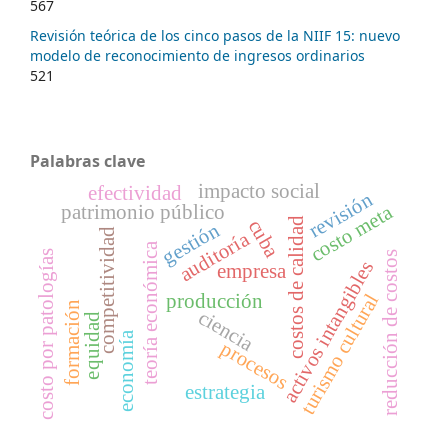
567
Revisión teórica de los cinco pasos de la NIIF 15: nuevo
modelo de reconocimiento de ingresos ordinarios
521
Palabras clave
impacto social
efectividad
revisión
patrimonio público
costo meta
costos de calidad
cuba
gestión
competitividad
auditoría
teoría económica
costo por patologías
reducción de costos
activos intangibles
empresa
turismo cultural
producción
formación
ciencia
equidad
economía
procesos
estrategia