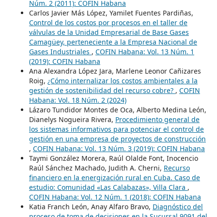
Núm. 2 (2011): COFIN Habana
Carlos Javier Más López, Yamilet Fuentes Pardiñas,
Control de los costos por procesos en el taller de
válvulas de la Unidad Empresarial de Base Gases
Camagüey, perteneciente a la Empresa Nacional de
Gases Industriales
,
COFIN Habana: Vol. 13 Núm. 1
(2019): COFIN Habana
Ana Alexandra López Jara, Marlene Leonor Cañizares
Roig,
¿Cómo internalizar los costos ambientales a la
gestión de sostenibilidad del recurso cobre?
,
COFIN
Habana: Vol. 18 Núm. 2 (2024)
Lázaro Tundidor Montes de Oca, Alberto Medina León,
Dianelys Nogueira Rivera,
Procedimiento general de
los sistemas informativos para potenciar el control de
gestión en una empresa de proyectos de construcción
,
COFIN Habana: Vol. 13 Núm. 3 (2019): COFIN Habana
Taymi González Morera, Raúl Olalde Font, Inocencio
Raúl Sánchez Machado, Judith A. Cherni,
Recurso
financiero en la energización rural en Cuba. Caso de
estudio: Comunidad «Las Calabazas», Villa Clara
,
COFIN Habana: Vol. 12 Núm. 1 (2018): COFIN Habana
Katia Franch León, Anay Alfaro Bravo,
Diagnóstico del
proceso de toma de decisiones en la Sucursal 9091 del