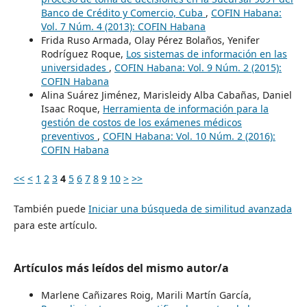
Banco de Crédito y Comercio, Cuba
,
COFIN Habana:
Vol. 7 Núm. 4 (2013): COFIN Habana
Frida Ruso Armada, Olay Pérez Bolaños, Yenifer
Rodríguez Roque,
Los sistemas de información en las
universidades
,
COFIN Habana: Vol. 9 Núm. 2 (2015):
COFIN Habana
Alina Suárez Jiménez, Marisleidy Alba Cabañas, Daniel
Isaac Roque,
Herramienta de información para la
gestión de costos de los exámenes médicos
preventivos
,
COFIN Habana: Vol. 10 Núm. 2 (2016):
COFIN Habana
<<
<
1
2
3
4
5
6
7
8
9
10
>
>>
También puede
Iniciar una búsqueda de similitud avanzada
para este artículo.
Artículos más leídos del mismo autor/a
Marlene Cañizares Roig, Marili Martín García,