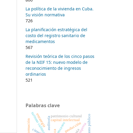
La política de la vivienda en Cuba.
Su visión normativa
726
La planificación estratégica del
costo del registro sanitario de
medicamentos
567
Revisión teórica de los cinco pasos
de la NIIF 15: nuevo modelo de
reconocimiento de ingresos
ordinarios
521
Palabras clave
turismo cultural
estrategia
gasto público
patrimonio cultural
auditoría
capital intelectual
producción
procesos
empresa
ciencia