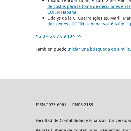
Yolanda Barber Luján, Arturo Giner Fillol,
de costos para la toma de decisiones en l
COFIN Habana
Odalys de la C. Guerra Iglesias, Marili Mar
decisiones
,
COFIN Habana: Vol. 6 Núm. 1 
1
2
3
4
5
6
7
8
9
10
>
>>
También puede
Iniciar una búsqueda de simili
ISSN:2073-6061 RNPS:2139
Facultad de Contabilidad y Finanzas. Universid
Revista Cubana de Contabilidad y Finanzas, Tod