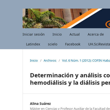
Iniciar sesión
Inicio
Actual
Acerca de
Latindex
scielo
Facebook
UH.SciRevist
Inicio
/
Archivos
/
Vol. 6 Núm. 1 (2012): COFIN Hab
Determinación y análisis co
hemodiálisis y la diálisis 
Alina Suárez
Máster en Ciencias y Profesor Auxiliar de la Facultad d