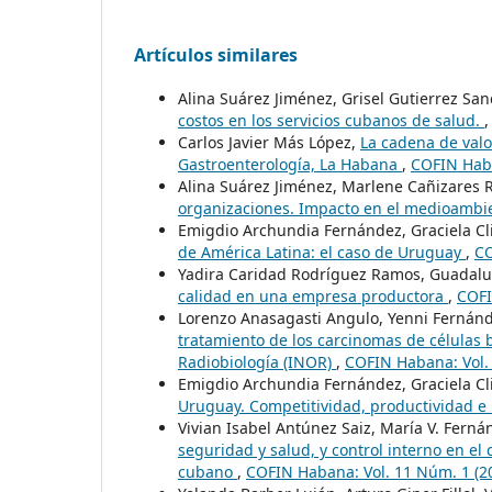
Artículos similares
Alina Suárez Jiménez, Grisel Gutierrez S
costos en los servicios cubanos de salud.
Carlos Javier Más López,
La cadena de valor
Gastroenterología, La Habana
,
COFIN Haba
Alina Suárez Jiménez, Marlene Cañizares 
organizaciones. Impacto en el medioambie
Emigdio Archundia Fernández, Graciela C
de América Latina: el caso de Uruguay
,
CO
Yadira Caridad Rodríguez Ramos, Guadalu
calidad en una empresa productora
,
COFI
Lorenzo Anasagasti Angulo, Yenni Fernán
tratamiento de los carcinomas de células b
Radiobiología (INOR)
,
COFIN Habana: Vol.
Emigdio Archundia Fernández, Graciela Cli
Uruguay. Competitividad, productividad e
Vivian Isabel Antúnez Saiz, María V. Fern
seguridad y salud, y control interno en el
cubano
,
COFIN Habana: Vol. 11 Núm. 1 (