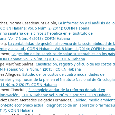
anchez, Norma Casademunt Balbín,
La información y el análisis de lo
,
COFIN Habana: Vol. 5 Núm. 2 (2011): COFIN Habana
 no sanitaria de la cirrosis hepática en el Instituto de
na: Vol. 7 Núm. 4 (2013): COFIN Habana
Roig,
La contabilidad de gestión al servicio de la sostenibilidad de l
nte y la salud
,
COFIN Habana: Vol. 8 Núm. 4 (2014): COFIN Haban
liment,
La gestión de los servicios de salud sustentables en los paí
FIN Habana: Vol. 7 Núm. 2 (2013): COFIN Habana
pe Martínez Suárez,
Clasificación, registro y cálculo de los costos 
N Habana: Vol. 9 Núm. 1 (2015): COFIN Habana
dez Allegues,
Estudio de los costos de cuatro modalidades de
asales y espinosas de la piel en el Instituto Nacional de Oncología
 11 Núm. 2 (2017): COFIN Habana
ment Cianciulli,
El complejo andar de la reforma de salud en
 innovación
,
COFIN Habana: Vol. 9 Núm. 1 (2015): COFIN Habana
ández Lloret, Mercedes Delgado Fernández,
Calidad, medio ambient
 contexto económico actual: diagnóstico de un laboratorio farmacéu
2017): COFIN Habana