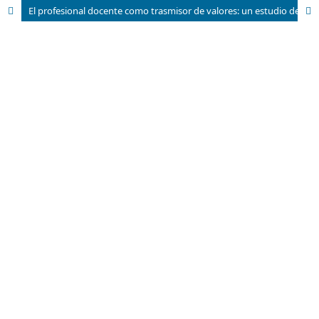
El profesional docente como trasmisor de valores: un estudio de caso en la carrera de Contabilidad y Finanzas