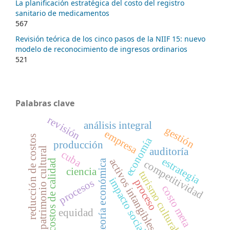
La planificación estratégica del costo del registro
sanitario de medicamentos
567
Revisión teórica de los cinco pasos de la NIIF 15: nuevo
modelo de reconocimiento de ingresos ordinarios
521
Palabras clave
revisión
análisis integral
gestión
empresa
reducción de costos
economía
producción
patrimonio cultural
auditoría
cuba
estrategia
activos intangibles
costos de calidad
competitividad
teoría económica
ciencia
turismo cultural
impacto social
procesos
proceso
costo meta
equidad