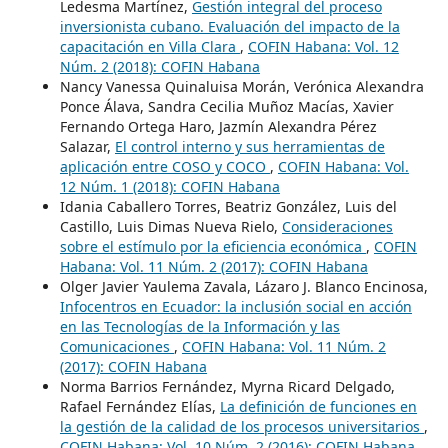
Ledesma Martínez,
Gestión integral del proceso
inversionista cubano. Evaluación del impacto de la
capacitación en Villa Clara
,
COFIN Habana: Vol. 12
Núm. 2 (2018): COFIN Habana
Nancy Vanessa Quinaluisa Morán, Verónica Alexandra
Ponce Álava, Sandra Cecilia Muñoz Macías, Xavier
Fernando Ortega Haro, Jazmín Alexandra Pérez
Salazar,
El control interno y sus herramientas de
aplicación entre COSO y COCO
,
COFIN Habana: Vol.
12 Núm. 1 (2018): COFIN Habana
Idania Caballero Torres, Beatriz González, Luis del
Castillo, Luis Dimas Nueva Rielo,
Consideraciones
sobre el estímulo por la eficiencia económica
,
COFIN
Habana: Vol. 11 Núm. 2 (2017): COFIN Habana
Olger Javier Yaulema Zavala, Lázaro J. Blanco Encinosa,
Infocentros en Ecuador: la inclusión social en acción
en las Tecnologías de la Información y las
Comunicaciones
,
COFIN Habana: Vol. 11 Núm. 2
(2017): COFIN Habana
Norma Barrios Fernández, Myrna Ricard Delgado,
Rafael Fernández Elías,
La definición de funciones en
la gestión de la calidad de los procesos universitarios
,
COFIN Habana: Vol. 10 Núm. 2 (2016): COFIN Habana