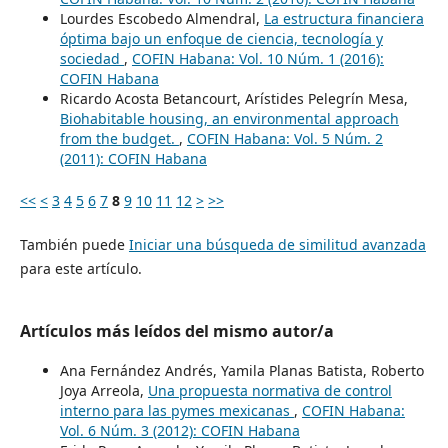
Lourdes Escobedo Almendral,
La estructura financiera
óptima bajo un enfoque de ciencia, tecnología y
sociedad
,
COFIN Habana: Vol. 10 Núm. 1 (2016):
COFIN Habana
Ricardo Acosta Betancourt, Arístides Pelegrín Mesa,
Biohabitable housing, an environmental approach
from the budget.
,
COFIN Habana: Vol. 5 Núm. 2
(2011): COFIN Habana
<<
<
3
4
5
6
7
8
9
10
11
12
>
>>
También puede
Iniciar una búsqueda de similitud avanzada
para este artículo.
Artículos más leídos del mismo autor/a
Ana Fernández Andrés, Yamila Planas Batista, Roberto
Joya Arreola,
Una propuesta normativa de control
interno para las pymes mexicanas
,
COFIN Habana:
Vol. 6 Núm. 3 (2012): COFIN Habana