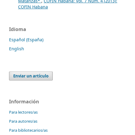
Matanzas*
,
COFIN Habana: Vol. 7 Núm. 4 (2013):
COFIN Habana
Idioma
Español (España)
English
Enviar un artículo
Información
Para lectores/as
Para autores/as
Para bibliotecarios/as