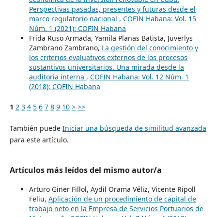
Perspectivas pasadas, presentes y futuras desde el
marco regulatorio nacional
,
COFIN Habana: Vol. 15
Núm. 1 (2021): COFIN Habana
Frida Ruso Armada, Yamila Planas Batista, Juverlys
Zambrano Zambrano,
La gestión del conocimiento y
los criterios evaluativos externos de los procesos
sustantivos universitarios. Una mirada desde la
auditoría interna
,
COFIN Habana: Vol. 12 Núm. 1
(2018): COFIN Habana
1
2
3
4
5
6
7
8
9
10
>
>>
También puede
Iniciar una búsqueda de similitud avanzada
para este artículo.
Artículos más leídos del mismo autor/a
Arturo Giner Fillol, Aydil Orama Véliz, Vicente Ripoll
Feliu,
Aplicación de un procedimiento de capital de
trabajo neto en la Empresa de Servicios Portuarios de