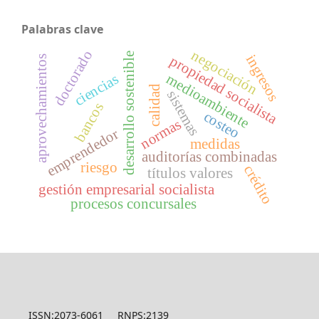
Palabras clave
negociación
doctorado
desarrollo sostenible
ingresos
propiedad socialista
aprovechamientos
medioambiente
ciencias
calidad
sistemas
bancos
costeo
normas
emprendedor
medidas
auditorías combinadas
riesgo
crédito
títulos valores
gestión empresarial socialista
procesos concursales
ISSN:2073-6061 RNPS:2139