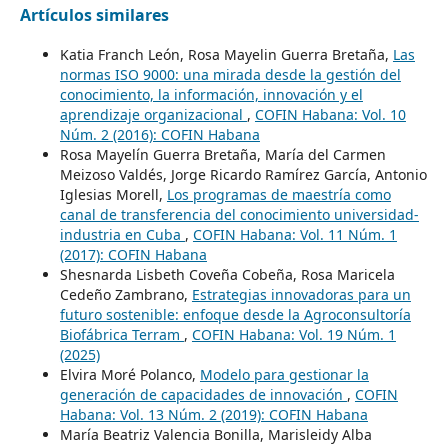
Artículos similares
Katia Franch León, Rosa Mayelin Guerra Bretaña,
Las
normas ISO 9000: una mirada desde la gestión del
conocimiento, la información, innovación y el
aprendizaje organizacional
,
COFIN Habana: Vol. 10
Núm. 2 (2016): COFIN Habana
Rosa Mayelín Guerra Bretaña, María del Carmen
Meizoso Valdés, Jorge Ricardo Ramírez García, Antonio
Iglesias Morell,
Los programas de maestría como
canal de transferencia del conocimiento universidad-
industria en Cuba
,
COFIN Habana: Vol. 11 Núm. 1
(2017): COFIN Habana
Shesnarda Lisbeth Coveña Cobeña, Rosa Maricela
Cedeño Zambrano,
Estrategias innovadoras para un
futuro sostenible: enfoque desde la Agroconsultoría
Biofábrica Terram
,
COFIN Habana: Vol. 19 Núm. 1
(2025)
Elvira Moré Polanco,
Modelo para gestionar la
generación de capacidades de innovación
,
COFIN
Habana: Vol. 13 Núm. 2 (2019): COFIN Habana
María Beatriz Valencia Bonilla, Marisleidy Alba