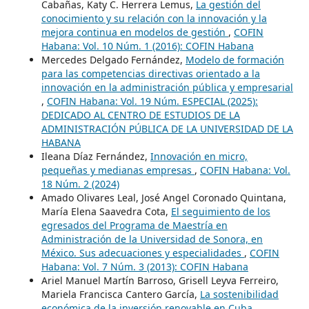
Cabañas, Katy C. Herrera Lemus,
La gestión del
conocimiento y su relación con la innovación y la
mejora continua en modelos de gestión
,
COFIN
Habana: Vol. 10 Núm. 1 (2016): COFIN Habana
Mercedes Delgado Fernández,
Modelo de formación
para las competencias directivas orientado a la
innovación en la administración pública y empresarial
,
COFIN Habana: Vol. 19 Núm. ESPECIAL (2025):
DEDICADO AL CENTRO DE ESTUDIOS DE LA
ADMINISTRACIÓN PÚBLICA DE LA UNIVERSIDAD DE LA
HABANA
Ileana Díaz Fernández,
Innovación en micro,
pequeñas y medianas empresas
,
COFIN Habana: Vol.
18 Núm. 2 (2024)
Amado Olivares Leal, José Angel Coronado Quintana,
María Elena Saavedra Cota,
El seguimiento de los
egresados del Programa de Maestría en
Administración de la Universidad de Sonora, en
México. Sus adecuaciones y especialidades
,
COFIN
Habana: Vol. 7 Núm. 3 (2013): COFIN Habana
Ariel Manuel Martín Barroso, Grisell Leyva Ferreiro,
Mariela Francisca Cantero García,
La sostenibilidad
económica de la inversión renovable en Cuba.