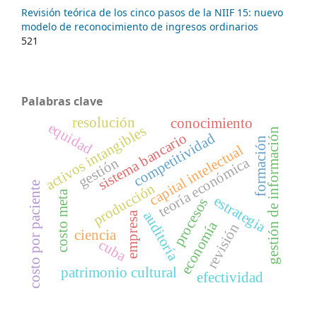
Revisión teórica de los cinco pasos de la NIIF 15: nuevo
modelo de reconocimiento de ingresos ordinarios
521
Palabras clave
resolución
conocimiento
equidad
activos intangibles
gestión de información
sistema bancario
competitividad
formación
capital intelectual
teoría económica
gestión
costo por paciente
producción
costo meta
estrategia
procesos
auditoría
empresa
economía
revisión
ciencia
cuba
patrimonio cultural
efectividad