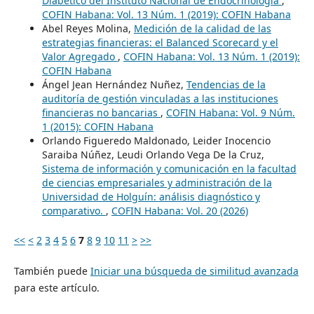
Diabético del Instituto Nacional de Endocrinología
,
COFIN Habana: Vol. 13 Núm. 1 (2019): COFIN Habana
Abel Reyes Molina,
Medición de la calidad de las
estrategias financieras: el Balanced Scorecard y el
Valor Agregado
,
COFIN Habana: Vol. 13 Núm. 1 (2019):
COFIN Habana
Ángel Jean Hernández Nuñez,
Tendencias de la
auditoría de gestión vinculadas a las instituciones
financieras no bancarias
,
COFIN Habana: Vol. 9 Núm.
1 (2015): COFIN Habana
Orlando Figueredo Maldonado, Leider Inocencio
Saraiba Núñez, Leudi Orlando Vega De la Cruz,
Sistema de información y comunicación en la facultad
de ciencias empresariales y administración de la
Universidad de Holguín: análisis diagnóstico y
comparativo.
,
COFIN Habana: Vol. 20 (2026)
<<
<
2
3
4
5
6
7
8
9
10
11
>
>>
También puede
Iniciar una búsqueda de similitud avanzada
para este artículo.