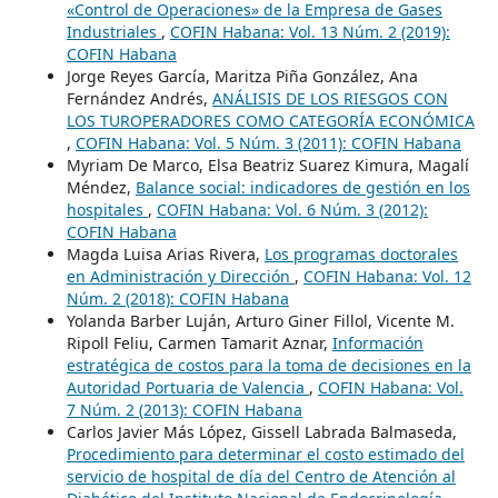
«Control de Operaciones» de la Empresa de Gases
Industriales
,
COFIN Habana: Vol. 13 Núm. 2 (2019):
COFIN Habana
Jorge Reyes García, Maritza Piña González, Ana
Fernández Andrés,
ANÁLISIS DE LOS RIESGOS CON
LOS TUROPERADORES COMO CATEGORÍA ECONÓMICA
,
COFIN Habana: Vol. 5 Núm. 3 (2011): COFIN Habana
Myriam De Marco, Elsa Beatriz Suarez Kimura, Magalí
Méndez,
Balance social: indicadores de gestión en los
hospitales
,
COFIN Habana: Vol. 6 Núm. 3 (2012):
COFIN Habana
Magda Luisa Arias Rivera,
Los programas doctorales
en Administración y Dirección
,
COFIN Habana: Vol. 12
Núm. 2 (2018): COFIN Habana
Yolanda Barber Luján, Arturo Giner Fillol, Vicente M.
Ripoll Feliu, Carmen Tamarit Aznar,
Información
estratégica de costos para la toma de decisiones en la
Autoridad Portuaria de Valencia
,
COFIN Habana: Vol.
7 Núm. 2 (2013): COFIN Habana
Carlos Javier Más López, Gissell Labrada Balmaseda,
Procedimiento para determinar el costo estimado del
servicio de hospital de día del Centro de Atención al