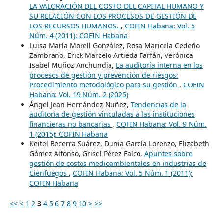
LA VALORACIÓN DEL COSTO DEL CAPITAL HUMANO Y
SU RELACIÓN CON LOS PROCESOS DE GESTIÓN DE
LOS RECURSOS HUMANOS.
,
COFIN Habana: Vol. 5
Núm. 4 (2011): COFIN Habana
Luisa María Morell González, Rosa Maricela Cedeño
Zambrano, Erick Marcelo Artieda Farfán, Verónica
Isabel Muñoz Anchundia,
La auditoría interna en los
procesos de gestión y prevención de riesgos:
Procedimiento metodológico para su gestión
,
COFIN
Habana: Vol. 19 Núm. 2 (2025)
Ángel Jean Hernández Nuñez,
Tendencias de la
auditoría de gestión vinculadas a las instituciones
financieras no bancarias
,
COFIN Habana: Vol. 9 Núm.
1 (2015): COFIN Habana
Keitel Becerra Suárez, Dunia García Lorenzo, Elizabeth
Gómez Alfonso, Grisel Pérez Falco,
Apuntes sobre
gestión de costos medioambientales en industrias de
Cienfuegos
,
COFIN Habana: Vol. 5 Núm. 1 (2011):
COFIN Habana
<<
<
1
2
3
4
5
6
7
8
9
10
>
>>