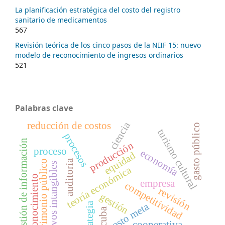
La planificación estratégica del costo del registro
sanitario de medicamentos
567
Revisión teórica de los cinco pasos de la NIIF 15: nuevo
modelo de reconocimiento de ingresos ordinarios
521
Palabras clave
ciencia
reducción de costos
gasto público
turismo cultural
procesos
gestión de información
producción
proceso
economía
equidad
auditoría
patrimonio público
activos intangibles
teoría económica
conocimiento
empresa
competitividad
revisión
gestión
estrategia
costo meta
cuba
cooperativa