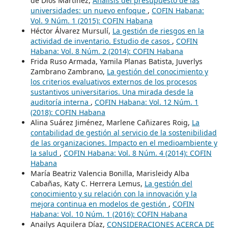
de Dios Martínez,
Análisis del presupuesto de las
universidades: un nuevo enfoque
,
COFIN Habana:
Vol. 9 Núm. 1 (2015): COFIN Habana
Héctor Álvarez Mursulí,
La gestión de riesgos en la
actividad de inventario. Estudio de casos
,
COFIN
Habana: Vol. 8 Núm. 2 (2014): COFIN Habana
Frida Ruso Armada, Yamila Planas Batista, Juverlys
Zambrano Zambrano,
La gestión del conocimiento y
los criterios evaluativos externos de los procesos
sustantivos universitarios. Una mirada desde la
auditoría interna
,
COFIN Habana: Vol. 12 Núm. 1
(2018): COFIN Habana
Alina Suárez Jiménez, Marlene Cañizares Roig,
La
contabilidad de gestión al servicio de la sostenibilidad
de las organizaciones. Impacto en el medioambiente y
la salud
,
COFIN Habana: Vol. 8 Núm. 4 (2014): COFIN
Habana
María Beatriz Valencia Bonilla, Marisleidy Alba
Cabañas, Katy C. Herrera Lemus,
La gestión del
conocimiento y su relación con la innovación y la
mejora continua en modelos de gestión
,
COFIN
Habana: Vol. 10 Núm. 1 (2016): COFIN Habana
Anailys Aguilera Díaz,
CONSIDERACIONES ACERCA DE