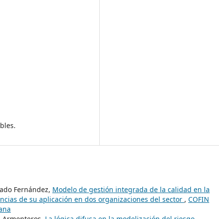
bles.
gado Fernández,
Modelo de gestión integrada de la calidad en la
ncias de su aplicación en dos organizaciones del sector
,
COFIN
bana
ón Armenteros,
La lógica difusa en la modelización del riesgo