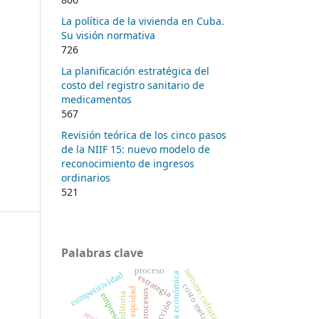
La política de la vivienda en Cuba.
Su visión normativa
726
La planificación estratégica del
costo del registro sanitario de
medicamentos
567
Revisión teórica de los cinco pasos
de la NIIF 15: nuevo modelo de
reconocimiento de ingresos
ordinarios
521
Palabras clave
proceso
turismo cultural
competitividad
teoría económica
estrategia
costo meta
equidad
procesos
auditoría
empresa