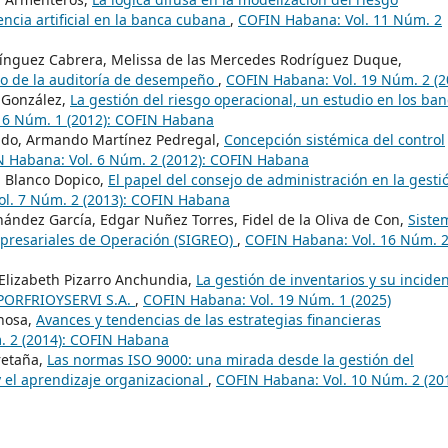
encia artificial en la banca cubana
,
COFIN Habana: Vol. 11 Núm. 2
nguez Cabrera, Melissa de las Mercedes Rodríguez Duque,
sgo de la auditoría de desempeño
,
COFIN Habana: Vol. 19 Núm. 2 (2
a González,
La gestión del riesgo operacional, un estudio en los ba
 6 Núm. 1 (2012): COFIN Habana
gado, Armando Martínez Pedregal,
Concepción sistémica del control
 Habana: Vol. 6 Núm. 2 (2012): COFIN Habana
l Blanco Dopico,
El papel del consejo de administración en la gesti
l. 7 Núm. 2 (2013): COFIN Habana
ández García, Edgar Nuñez Torres, Fidel de la Oliva de Con,
Siste
mpresariales de Operación (SIGREO)
,
COFIN Habana: Vol. 16 Núm. 
 Elizabeth Pizarro Anchundia,
La gestión de inventarios y su incide
MPORFRIOYSERVI S.A.
,
COFIN Habana: Vol. 19 Núm. 1 (2025)
inosa,
Avances y tendencias de las estrategias financieras
. 2 (2014): COFIN Habana
retaña,
Las normas ISO 9000: una mirada desde la gestión del
y el aprendizaje organizacional
,
COFIN Habana: Vol. 10 Núm. 2 (201