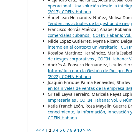
operacional. Una solución desde la intelig
(2017): COFIN Habana
Ángel Jean Hernández Nuñez, Melisa Domí
Tendencias actuales de la gestión de rie
Francisco Borrás Atiénzar, Anabel Robain
comerciales cubanos
,
COFIN Habana: Vol.
Nilde López Gutiérrez, Myrna Ricard Del
interno en el contexto universitario
,
COFIN
Rosalba Martínez Hernández, María Isabe
de riesgos corporativos
,
COFIN Habana: Vo
Andrés A. Fonseca Hernández, Leudis Hern
Informático para la Gestión de Riesgos E
(2022): COFIN Habana
Joaquín Enrique Palma Benavides, Shirley
en los niveles de ventas de la empresa I
Grisell Leyva Ferreiro, Maricela Reyes Esp
empresariales
,
COFIN Habana: Vol. 8 Núm
Katia Franch León, Rosa Mayelin Guerra B
conocimiento, la información, innovación 
COFIN Habana
<<
<
1
2
3
4
5
6
7
8
9
10
>
>>