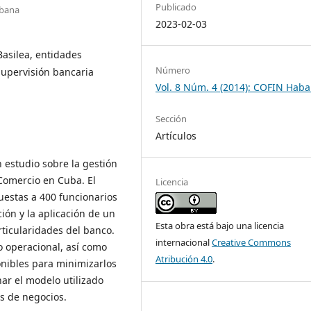
Publicado
abana
2023-02-03
Basilea, entidades
Número
 supervisión bancaria
Vol. 8 Núm. 4 (2014): COFIN Hab
Sección
Artículos
 estudio sobre la gestión
 Comercio en Cuba. El
Licencia
uestas a 400 funcionarios
ción y la aplicación de un
Esta obra está bajo una licencia
ticularidades del banco.
internacional
Creative Commons
go operacional, así como
Atribución 4.0
.
onibles para minimizarlos
ar el modelo utilizado
eas de negocios.