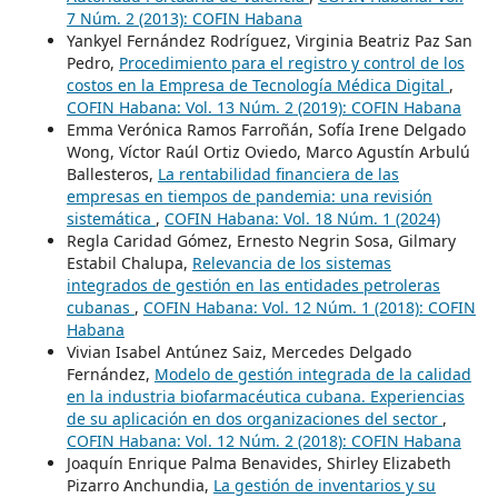
7 Núm. 2 (2013): COFIN Habana
Yankyel Fernández Rodríguez, Virginia Beatriz Paz San
Pedro,
Procedimiento para el registro y control de los
costos en la Empresa de Tecnología Médica Digital
,
COFIN Habana: Vol. 13 Núm. 2 (2019): COFIN Habana
Emma Verónica Ramos Farroñán, Sofía Irene Delgado
Wong, Víctor Raúl Ortiz Oviedo, Marco Agustín Arbulú
Ballesteros,
La rentabilidad financiera de las
empresas en tiempos de pandemia: una revisión
sistemática
,
COFIN Habana: Vol. 18 Núm. 1 (2024)
Regla Caridad Gómez, Ernesto Negrin Sosa, Gilmary
Estabil Chalupa,
Relevancia de los sistemas
integrados de gestión en las entidades petroleras
cubanas
,
COFIN Habana: Vol. 12 Núm. 1 (2018): COFIN
Habana
Vivian Isabel Antúnez Saiz, Mercedes Delgado
Fernández,
Modelo de gestión integrada de la calidad
en la industria biofarmacéutica cubana. Experiencias
de su aplicación en dos organizaciones del sector
,
COFIN Habana: Vol. 12 Núm. 2 (2018): COFIN Habana
Joaquín Enrique Palma Benavides, Shirley Elizabeth
Pizarro Anchundia,
La gestión de inventarios y su