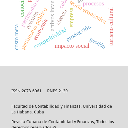
patrimonio cultural
conocimiento
activos intangibles
cuba
teoría económica
procesos
patrimonio público
turismo cultural
empresa
ciencia
revisión
economía
producción
costo meta
competitividad
gestión
impacto social
ISSN:2073-6061 RNPS:2139
Facultad de Contabilidad y Finanzas. Universidad de
La Habana. Cuba
Revista Cubana de Contabilidad y Finanzas, Todos los
derechos reservados ©