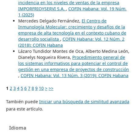
incidencia en los niveles de ventas de la empresa
IMPORFRIOYSERVI S.A.
,
COFIN Habana: Vol. 19 Núm.
1 (2025)
Mercedes Delgado Fernández,
El Centro de
Inmunología Molecular: crecimiento y desafíos de la
empresa de alta tecnología en el contexto cubano de
desarrollo socialista
,
COFIN Habana: Vol. 12 Núm. 2
(2018): COFIN Habana
Lázaro Tundidor Montes de Oca, Alberto Medina León,
Dianelys Nogueira Rivera,
Procedimiento general de
los sistemas informativos para potenciar el control de
gestión en una empresa de proyectos de construcción
,
COFIN Habana: Vol. 13 Núm. 3 (2019): COFIN Habana
1
2
3
4
5
6
7
8
9
10
>
>>
También puede
Iniciar una búsqueda de similitud avanzada
para este artículo.
Idioma