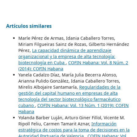
Artículos similares
Marle Pérez de Armas, Idania Caballero Torres,
Miriam Filgueiras Sainz de Rozas, Gilberto Hernández
Pérez,
La capacidad dinámica de aprendizaje
organizacional y la empresa de alta tecnología:
biotecnología en Cuba
,
COFIN Habana: Vol. 8 Núm. 2
(2014): COFIN Habana
Yanela Cadalzo Díaz, María Julia Becerra Alonso,
Arianna Pulido González, Idania Caballero Torres,
Mirelis Albojaire Santamaría,
Regularidades de la
gestión del capital humano en empresas de alta
tecnología del sector biotecnológico farmacéutico
cubano
,
COFIN Habana: Vol. 13 Núm. 1 (2019): COFIN
Habana
Yolanda Barber Luján, Arturo Giner Fillol, Vicente M.
Ripoll Feliu, Carmen Tamarit Aznar,
Información
estratégica de costos para la toma de decisiones en la
Autoridad Portuaria de Valencia
,
COFIN Habana: Vol.