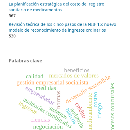
La planificación estratégica del costo del registro
sanitario de medicamentos
567
Revisión teórica de los cinco pasos de la NIIF 15: nuevo
modelo de reconocimiento de ingresos ordinarios
530
Palabras clave
beneficios
mercados de valores
calidad
desarrollo sostenible
gestión empresarial socialista
procesos concursales
emprendedor
medidas
normas
costeo
medioambiente
auditorías combinadas
ingresos
crédito
riesgo
sistemas
auditoría
bancos
ciencias
negociación