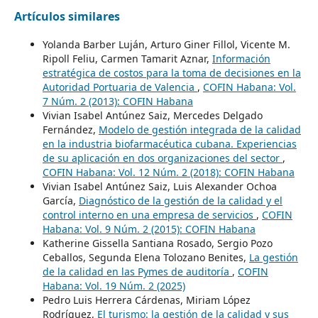
Artículos similares
Yolanda Barber Luján, Arturo Giner Fillol, Vicente M.
Ripoll Feliu, Carmen Tamarit Aznar,
Información
estratégica de costos para la toma de decisiones en la
Autoridad Portuaria de Valencia
,
COFIN Habana: Vol.
7 Núm. 2 (2013): COFIN Habana
Vivian Isabel Antúnez Saiz, Mercedes Delgado
Fernández,
Modelo de gestión integrada de la calidad
en la industria biofarmacéutica cubana. Experiencias
de su aplicación en dos organizaciones del sector
,
COFIN Habana: Vol. 12 Núm. 2 (2018): COFIN Habana
Vivian Isabel Antúnez Saiz, Luis Alexander Ochoa
García,
Diagnóstico de la gestión de la calidad y el
control interno en una empresa de servicios
,
COFIN
Habana: Vol. 9 Núm. 2 (2015): COFIN Habana
Katherine Gissella Santiana Rosado, Sergio Pozo
Ceballos, Segunda Elena Tolozano Benites,
La gestión
de la calidad en las Pymes de auditoría
,
COFIN
Habana: Vol. 19 Núm. 2 (2025)
Pedro Luis Herrera Cárdenas, Miriam López
Rodríguez,
El turismo: la gestión de la calidad y sus