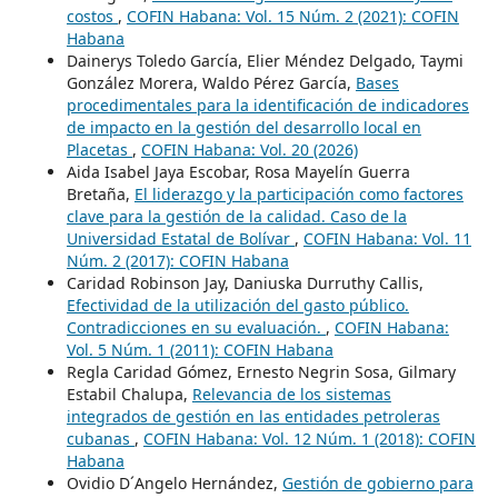
costos
,
COFIN Habana: Vol. 15 Núm. 2 (2021): COFIN
Habana
Dainerys Toledo García, Elier Méndez Delgado, Taymi
González Morera, Waldo Pérez García,
Bases
procedimentales para la identificación de indicadores
de impacto en la gestión del desarrollo local en
Placetas
,
COFIN Habana: Vol. 20 (2026)
Aida Isabel Jaya Escobar, Rosa Mayelín Guerra
Bretaña,
El liderazgo y la participación como factores
clave para la gestión de la calidad. Caso de la
Universidad Estatal de Bolívar
,
COFIN Habana: Vol. 11
Núm. 2 (2017): COFIN Habana
Caridad Robinson Jay, Daniuska Durruthy Callis,
Efectividad de la utilización del gasto público.
Contradicciones en su evaluación.
,
COFIN Habana:
Vol. 5 Núm. 1 (2011): COFIN Habana
Regla Caridad Gómez, Ernesto Negrin Sosa, Gilmary
Estabil Chalupa,
Relevancia de los sistemas
integrados de gestión en las entidades petroleras
cubanas
,
COFIN Habana: Vol. 12 Núm. 1 (2018): COFIN
Habana
Ovidio D´Angelo Hernández,
Gestión de gobierno para