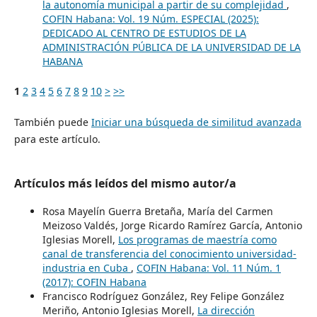
la autonomía municipal a partir de su complejidad
,
COFIN Habana: Vol. 19 Núm. ESPECIAL (2025):
DEDICADO AL CENTRO DE ESTUDIOS DE LA
ADMINISTRACIÓN PÚBLICA DE LA UNIVERSIDAD DE LA
HABANA
1
2
3
4
5
6
7
8
9
10
>
>>
También puede
Iniciar una búsqueda de similitud avanzada
para este artículo.
Artículos más leídos del mismo autor/a
Rosa Mayelín Guerra Bretaña, María del Carmen
Meizoso Valdés, Jorge Ricardo Ramírez García, Antonio
Iglesias Morell,
Los programas de maestría como
canal de transferencia del conocimiento universidad-
industria en Cuba
,
COFIN Habana: Vol. 11 Núm. 1
(2017): COFIN Habana
Francisco Rodríguez González, Rey Felipe González
Meriño, Antonio Iglesias Morell,
La dirección