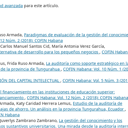
tud avanzada
para este artículo.
Ruso Armada,
Paradigmas de evaluación de la gestión del conocimi
 12 Núm. 2 (2018): COFIN Habana
Carlos Manuel Santos Cid, María Antonia Verez García,
lternativa de desarrollo para los pequeños negocios
,
COFIN Haban
mus, Frida Ruso Armada,
La auditoría como soporte estratégico en l
o de la provincia de Tungurahua
,
COFIN Habana: Vol. 10 Núm. 1 (20
IÓN DEL CAPITAL INTELECTUAL
,
COFIN Habana: Vol. 5 Núm. 3 (201
l financiamiento en las instituciones de educación superior:
nanciamiento
,
COFIN Habana: Vol. 12 Núm. 2 (2018): COFIN Haban
 Armada, Katy Caridad Herrera Lemus,
Estudio de la auditoría de
 cajas de ahorro. Un análisis en la provincia Tungurahua, Ecuador
,
FIN Habana
, Juverlys Zambrano Zambrano,
La gestión del conocimiento y los
esos sustantivos universitarios. Una mirada desde la auditoría inte