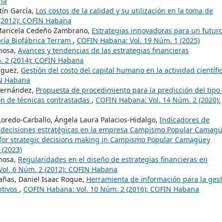
na
tín García,
Los costos de la calidad y su utilización en la toma de
(2012): COFIN Habana
Maricela Cedeño Zambrano,
Estrategias innovadoras para un futur
oría Biofábrica Terram
,
COFIN Habana: Vol. 19 Núm. 1 (2025)
inosa,
Avances y tendencias de las estrategias financieras
. 2 (2014): COFIN Habana
ríguez,
Gestión del costo del capital humano en la actividad científi
IN Habana
 Fernández,
Propuesta de procedimiento para la predicción del tipo
ión de técnicas contrastadas
,
COFIN Habana: Vol. 14 Núm. 2 (2020):
Loredo-Carballo, Ángela Laura Palacios-Hidalgo,
Indicadores de
e decisiones estratégicas en la empresa Campismo Popular Camagü
s for strategic decisions making in Campismo Popular Camagüey
 (2023)
inosa,
Regularidades en el diseño de estrategias financieras en
ol. 6 Núm. 2 (2012): COFIN Habana
añas, Daniel Isaac Roque,
Herramienta de información para la ges
ntivos
,
COFIN Habana: Vol. 10 Núm. 2 (2016): COFIN Habana