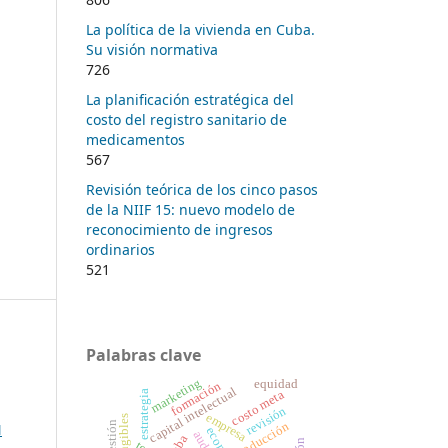
La política de la vivienda en Cuba.
Su visión normativa
726
La planificación estratégica del
costo del registro sanitario de
medicamentos
567
Revisión teórica de los cinco pasos
de la NIIF 15: nuevo modelo de
reconocimiento de ingresos
ordinarios
521
Palabras clave
marketing
equidad
formación
capital intelectual
costo meta
estrategia
revisión
empresa
gestión
N
producción
cuba