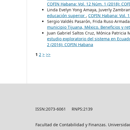
COFIN Habana: Vol. 12 Núm. 1 (2018): CO
Linda Evelyn Yong Amaya, Juverly Zambra
educación superior
,
COFIN Habana: Vol. 
Sergio Valdés Pasarón, Frida Ruso Armada
municipio Tijuana, México. Beneficios y re
Juan Gabriel Saltos Cruz, Mónica Patricia
estudio exploratorio del sistema en Ecuado
2 (2016): COFIN Habana
1
2
>
>>
ISSN:2073-6061 RNPS:2139
Facultad de Contabilidad y Finanzas. Universid