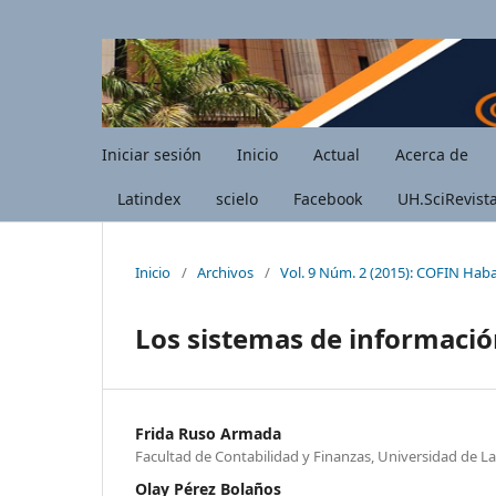
Iniciar sesión
Inicio
Actual
Acerca de
Latindex
scielo
Facebook
UH.SciRevist
Inicio
/
Archivos
/
Vol. 9 Núm. 2 (2015): COFIN Hab
Los sistemas de informació
Frida Ruso Armada
Facultad de Contabilidad y Finanzas, Universidad de 
Olay Pérez Bolaños