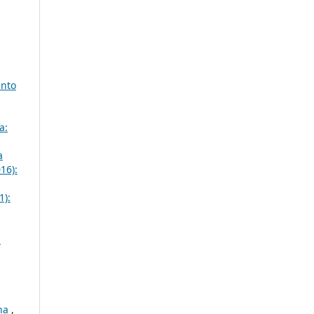
ento
a:
a
16):
1):
a
rna
,