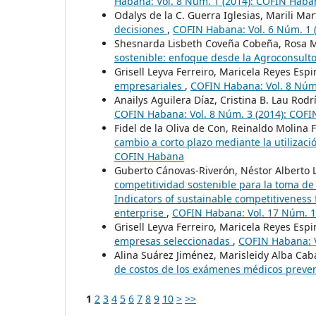
Habana: Vol. 8 Núm. 1 (2014): COFIN Haba
Odalys de la C. Guerra Iglesias, Marili Mar
decisiones
,
COFIN Habana: Vol. 6 Núm. 1 
Shesnarda Lisbeth Coveña Cobeña, Rosa 
sostenible: enfoque desde la Agroconsult
Grisell Leyva Ferreiro, Maricela Reyes Esp
empresariales
,
COFIN Habana: Vol. 8 Núm
Anailys Aguilera Díaz, Cristina B. Lau Rod
COFIN Habana: Vol. 8 Núm. 3 (2014): COF
Fidel de la Oliva de Con, Reinaldo Molina
cambio a corto plazo mediante la utilizac
COFIN Habana
Guberto Cánovas-Riverón, Néstor Alberto 
competitividad sostenible para la toma d
Indicators of sustainable competitivenes
enterprise
,
COFIN Habana: Vol. 17 Núm. 1
Grisell Leyva Ferreiro, Maricela Reyes Esp
empresas seleccionadas
,
COFIN Habana: V
Alina Suárez Jiménez, Marisleidy Alba Cab
de costos de los exámenes médicos preve
1
2
3
4
5
6
7
8
9
10
>
>>