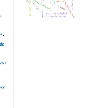
activos intangibles
economía
auditoría
resolución
teoría económica
competitividad
proceso
ciencia
procesos
costos de calidad
o
fuerza de trabajo
ca
,
 de
ey /
tión