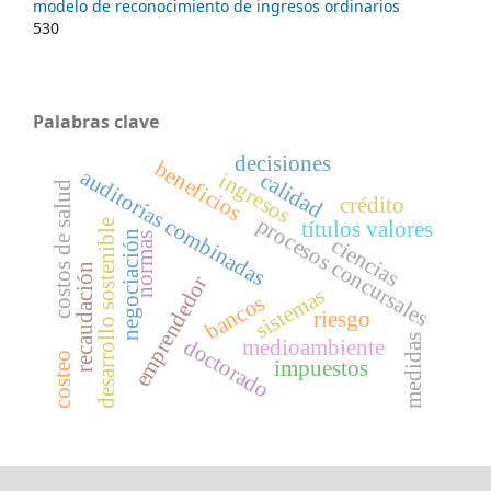
modelo de reconocimiento de ingresos ordinarios
530
Palabras clave
decisiones
beneficios
auditorías combinadas
calidad
ingresos
costos de salud
crédito
procesos concursales
desarrollo sostenible
títulos valores
negociación
normas
ciencias
recaudación
emprendedor
sistemas
bancos
riesgo
medidas
doctorado
medioambiente
costeo
impuestos