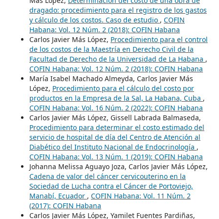
Más López,
Determinación del costo de una obra de
dragado: procedimiento para el registro de los gastos
y cálculo de los costos. Caso de estudio
,
COFIN
Habana: Vol. 12 Núm. 2 (2018): COFIN Habana
Carlos Javier Más López,
Procedimiento para el control
de los costos de la Maestría en Derecho Civil de la
Facultad de Derecho de la Universidad de La Habana
,
COFIN Habana: Vol. 12 Núm. 2 (2018): COFIN Habana
María Isabel Machado Almeyda, Carlos Javier Más
López,
Procedimiento para el cálculo del costo por
productos en la Empresa de la Sal, La Habana, Cuba
,
COFIN Habana: Vol. 16 Núm. 2 (2022): COFIN Habana
Carlos Javier Más López, Gissell Labrada Balmaseda,
Procedimiento para determinar el costo estimado del
servicio de hospital de día del Centro de Atención al
Diabético del Instituto Nacional de Endocrinología
,
COFIN Habana: Vol. 13 Núm. 1 (2019): COFIN Habana
Johanna Melissa Aguayo Joza, Carlos Javier Más López,
Cadena de valor del cáncer cervicouterino en la
Sociedad de Lucha contra el Cáncer de Portoviejo,
Manabí, Ecuador
,
COFIN Habana: Vol. 11 Núm. 2
(2017): COFIN Habana
Carlos Javier Más López, Yamilet Fuentes Pardiñas,