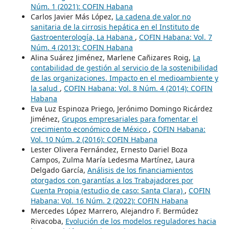
Núm. 1 (2021): COFIN Habana
Carlos Javier Más López,
La cadena de valor no
sanitaria de la cirrosis hepática en el Instituto de
Gastroenterología, La Habana
,
COFIN Habana: Vol. 7
Núm. 4 (2013): COFIN Habana
Alina Suárez Jiménez, Marlene Cañizares Roig,
La
contabilidad de gestión al servicio de la sostenibilidad
de las organizaciones. Impacto en el medioambiente y
la salud
,
COFIN Habana: Vol. 8 Núm. 4 (2014): COFIN
Habana
Eva Luz Espinoza Priego, Jerónimo Domingo Ricárdez
Jiménez,
Grupos empresariales para fomentar el
crecimiento económico de México
,
COFIN Habana:
Vol. 10 Núm. 2 (2016): COFIN Habana
Lester Olivera Fernández, Ernesto Dariel Boza
Campos, Zulma María Ledesma Martínez, Laura
Delgado García,
Análisis de los financiamientos
otorgados con garantías a los Trabajadores por
Cuenta Propia (estudio de caso: Santa Clara)
,
COFIN
Habana: Vol. 16 Núm. 2 (2022): COFIN Habana
Mercedes López Marrero, Alejandro F. Bermúdez
Rivacoba,
Evolución de los modelos reguladores hacia