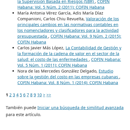
la Supervisión Basada en Riesgos (SBR)
,
COFIN
Habana: Vol. 5 Núm. 2 (2011): COFIN Habana
María Antonia Vérez García, Adis María Díaz
Companioni, Carlos Chiu Revuelta,
Valoración de los
principales cambios en las normativas contables en
los nomencladores y clasificadores para la actividad
presupuestada
,
COFIN Habana: Vol. 9 Núm. 2 (2015):
COFIN Habana
Carlos Javier Más López,
La Contabilidad de Gestión y
la formación de la cadena de valor en el sector de la
salud: el costo de las enfermedades
,
COFIN Habana:
Vol. 5 Núm. 1 (2011): COFIN Habana
Nora de las Mercedes González Delgado,
Estudio
sobre la gestión del costo en las empresas cubanas
,
COFIN Habana: Vol. 8 Núm. 1 (2014): COFIN Habana
1
2
3
4
5
6
7
8
9
10
>
>>
También puede
Iniciar una búsqueda de similitud avanzada
para este artículo.