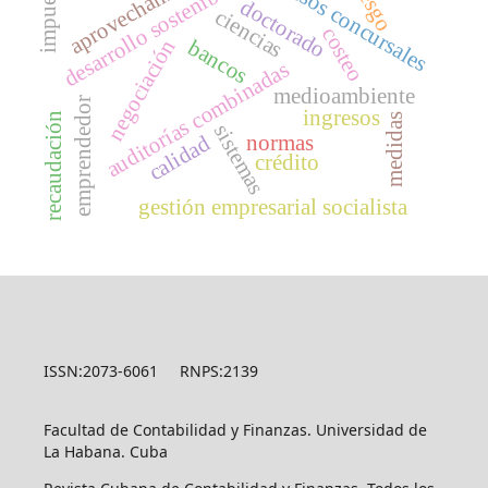
aprovechamientos
procesos concursales
impuestos
riesgo
desarrollo sostenible
doctorado
ciencias
costeo
bancos
negociación
auditorías combinadas
medioambiente
emprendedor
ingresos
recaudación
medidas
sistemas
normas
calidad
crédito
gestión empresarial socialista
ISSN:2073-6061 RNPS:2139
Facultad de Contabilidad y Finanzas. Universidad de
La Habana. Cuba