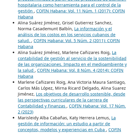
hospitalaria como herramienta para el control de la
gestión
,
COFIN Habana: Vol. 11 Núm. 1 (2017): COFIN
Habana
Alina Suárez Jiménez, Grisel Gutierrez Sanchez,
Norma Casademunt Balbín,
La información y el
análisis de los costos en los servicios cubanos de
salud.
,
COFIN Habana: Vol. 5 Núm. 2 (2011): COFIN
Habana
Alina Suárez Jiménez, Marlene Cañizares Roig,
La
contabilidad de gestión al servicio de la sostenibilidad
de las organizaciones. Impacto en el medioambiente y
la salud
,
COFIN Habana: Vol. 8 Núm. 4 (2014): COFIN
Habana
Marlene Cañizares Roig, Ana Victoria Maura Santiago,
Carlos Más López, Mirna Ricard Delgado, Alina Suarez
Jiménez,
Los objetivos de desarrollo sostenible, desde
las perspectivas curriculares de la carrera de
Contabilidad y Finanzas
,
COFIN Habana: Vol. 17 Núm.
2 (2023)
Marisleidy Alba Cabañas, Katy Herrera Lemus,
La
gestión de información: un estudio a partir de
conceptos, modelos y experiencias en Cuba
,
COFIN