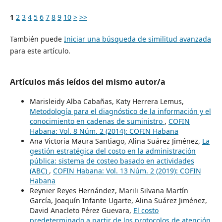
1
2
3
4
5
6
7
8
9
10
>
>>
También puede
Iniciar una búsqueda de similitud avanzada
para este artículo.
Artículos más leídos del mismo autor/a
Marisleidy Alba Cabañas, Katy Herrera Lemus,
Metodología para el diagnóstico de la información y el
conocimiento en cadenas de suministro
,
COFIN
Habana: Vol. 8 Núm. 2 (2014): COFIN Habana
Ana Victoria Maura Santiago, Alina Suárez Jiménez,
La
gestión estratégica del costo en la administración
pública: sistema de costeo basado en actividades
(ABC)
,
COFIN Habana: Vol. 13 Núm. 2 (2019): COFIN
Habana
Reynier Reyes Hernández, Marili Silvana Martín
García, Joaquín Infante Ugarte, Alina Suárez Jiménez,
David Anacleto Pérez Guevara,
El costo
predeterminado a partir de los protocolos de atención