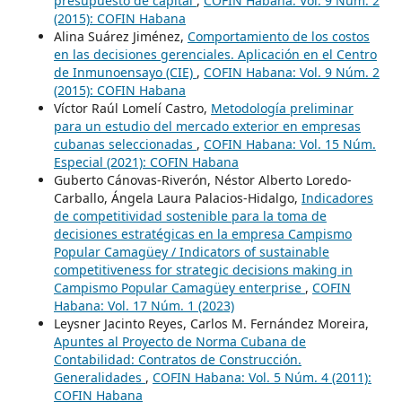
presupuesto de capital
,
COFIN Habana: Vol. 9 Núm. 2
(2015): COFIN Habana
Alina Suárez Jiménez,
Comportamiento de los costos
en las decisiones gerenciales. Aplicación en el Centro
de Inmunoensayo (CIE)
,
COFIN Habana: Vol. 9 Núm. 2
(2015): COFIN Habana
Víctor Raúl Lomelí Castro,
Metodología preliminar
para un estudio del mercado exterior en empresas
cubanas seleccionadas
,
COFIN Habana: Vol. 15 Núm.
Especial (2021): COFIN Habana
Guberto Cánovas-Riverón, Néstor Alberto Loredo-
Carballo, Ángela Laura Palacios-Hidalgo,
Indicadores
de competitividad sostenible para la toma de
decisiones estratégicas en la empresa Campismo
Popular Camagüey / Indicators of sustainable
competitiveness for strategic decisions making in
Campismo Popular Camagüey enterprise
,
COFIN
Habana: Vol. 17 Núm. 1 (2023)
Leysner Jacinto Reyes, Carlos M. Fernández Moreira,
Apuntes al Proyecto de Norma Cubana de
Contabilidad: Contratos de Construcción.
Generalidades
,
COFIN Habana: Vol. 5 Núm. 4 (2011):
COFIN Habana