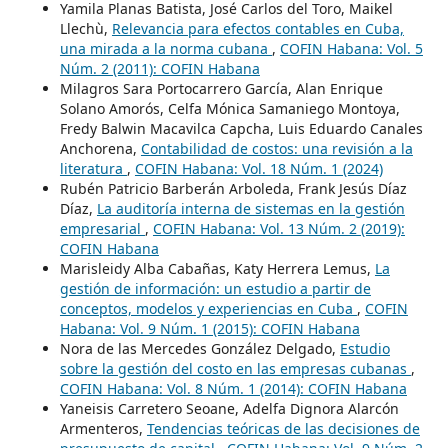
Yamila Planas Batista, José Carlos del Toro, Maikel
Llechù,
Relevancia para efectos contables en Cuba,
una mirada a la norma cubana
,
COFIN Habana: Vol. 5
Núm. 2 (2011): COFIN Habana
Milagros Sara Portocarrero García, Alan Enrique
Solano Amorós, Celfa Mónica Samaniego Montoya,
Fredy Balwin Macavilca Capcha, Luis Eduardo Canales
Anchorena,
Contabilidad de costos: una revisión a la
literatura
,
COFIN Habana: Vol. 18 Núm. 1 (2024)
Rubén Patricio Barberán Arboleda, Frank Jesús Díaz
Díaz,
La auditoría interna de sistemas en la gestión
empresarial
,
COFIN Habana: Vol. 13 Núm. 2 (2019):
COFIN Habana
Marisleidy Alba Cabañas, Katy Herrera Lemus,
La
gestión de información: un estudio a partir de
conceptos, modelos y experiencias en Cuba
,
COFIN
Habana: Vol. 9 Núm. 1 (2015): COFIN Habana
Nora de las Mercedes González Delgado,
Estudio
sobre la gestión del costo en las empresas cubanas
,
COFIN Habana: Vol. 8 Núm. 1 (2014): COFIN Habana
Yaneisis Carretero Seoane, Adelfa Dignora Alarcón
Armenteros,
Tendencias teóricas de las decisiones de