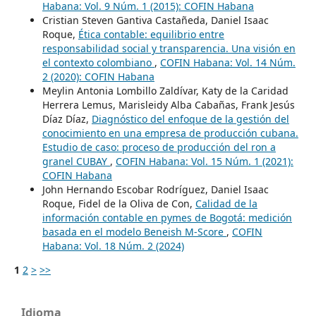
Habana: Vol. 9 Núm. 1 (2015): COFIN Habana
Cristian Steven Gantiva Castañeda, Daniel Isaac
Roque,
Ética contable: equilibrio entre
responsabilidad social y transparencia. Una visión en
el contexto colombiano
,
COFIN Habana: Vol. 14 Núm.
2 (2020): COFIN Habana
Meylin Antonia Lombillo Zaldívar, Katy de la Caridad
Herrera Lemus, Marisleidy Alba Cabañas, Frank Jesús
Díaz Díaz,
Diagnóstico del enfoque de la gestión del
conocimiento en una empresa de producción cubana.
Estudio de caso: proceso de producción del ron a
granel CUBAY
,
COFIN Habana: Vol. 15 Núm. 1 (2021):
COFIN Habana
John Hernando Escobar Rodríguez, Daniel Isaac
Roque, Fidel de la Oliva de Con,
Calidad de la
información contable en pymes de Bogotá: medición
basada en el modelo Beneish M-Score
,
COFIN
Habana: Vol. 18 Núm. 2 (2024)
1
2
>
>>
Idioma