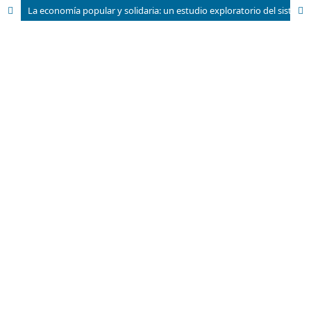
La economía popular y solidaria: un estudio exploratorio del sistema en Ecuador con enfoque de control y fiscalización