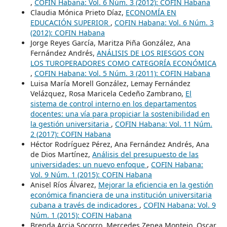
,
COFIN Habana: Vol. 6 Núm. 3 (2012): COFIN Habana
Claudia Mónica Prieto Díaz,
ECONOMÍA EN
EDUCACIÓN SUPERIOR
,
COFIN Habana: Vol. 6 Núm. 3
(2012): COFIN Habana
Jorge Reyes García, Maritza Piña González, Ana
Fernández Andrés,
ANÁLISIS DE LOS RIESGOS CON
LOS TUROPERADORES COMO CATEGORÍA ECONÓMICA
,
COFIN Habana: Vol. 5 Núm. 3 (2011): COFIN Habana
Luisa María Morell González, Lemay Fernández
Velázquez, Rosa Maricela Cedeño Zambrano,
El
sistema de control interno en los departamentos
docentes: una vía para propiciar la sostenibilidad en
la gestión universitaria
,
COFIN Habana: Vol. 11 Núm.
2 (2017): COFIN Habana
Héctor Rodríguez Pérez, Ana Fernández Andrés, Ana
de Dios Martínez,
Análisis del presupuesto de las
universidades: un nuevo enfoque
,
COFIN Habana:
Vol. 9 Núm. 1 (2015): COFIN Habana
Anisel Ríos Álvarez,
Mejorar la eficiencia en la gestión
económica financiera de una institución universitaria
cubana a través de indicadores
,
COFIN Habana: Vol. 9
Núm. 1 (2015): COFIN Habana
Brenda Arcia Socorro, Mercedes Zenea Montejo, Oscar