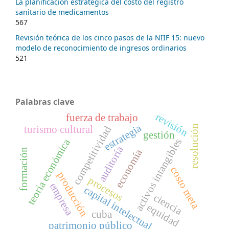
La planificación estratégica del costo del registro
sanitario de medicamentos
567
Revisión teórica de los cinco pasos de la NIIF 15: nuevo
modelo de reconocimiento de ingresos ordinarios
521
Palabras clave
revisión
fuerza de trabajo
estrategia
resolución
turismo cultural
competitividad
gestión
activos intangibles
teoría económica
auditoría
formación
economía
costo meta
producción
procesos
empresa
capital intelectual
ciencia
equidad
cuba
patrimonio público