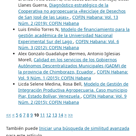
Llanes Guerra,
Diagnóstico estratégico de la
Cooperativa no agropecuaria «Reciclaje de Desechos
de San José de las Lajas»
,
COFIN Habana: Vol. 13
Núm. 2 (2019): COFIN Habana
Luis Emilio Torres N,
Modelo de financiamiento para la
gestión académica de la Universidad Nacional
Experimental Sur del Lago
,
COFIN Habana: Vol. 6
Núm. 3 (2012): COFIN Habana
Alex Gonzalo Guadalupe Bermeo, Antonio Iglesias
Morell,
Calidad en los servicios de los Gobiernos
Autónomos Descentralizados Municipales (GADM) de
la provincia de Chimborazo, Ecuador
,
COFIN Habana:
Vol. 9 Núm. 1 (2015): COFIN Habana
Licda Selene Medina, Rosa Bell,
Modelo de Gestión de
Integración Productiva Agropecuaria. Caso municipio
Piar, Estado Bolívar, Venezuela
,
COFIN Habana: Vol. 9
Núm. 2 (2015): COFIN Habana
<<
<
5
6
7
8
9
10
11
12
13
14
>
>>
También puede
Iniciar una búsqueda de similitud avanzada
para este artículo.